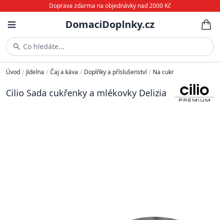
Doprava zdarma na objednávky nad 2000 Kč
DomaciDoplnky.cz
Co hledáte...
Úvod
/
Jídelna
/
Čaj a káva
/
Doplňky a příslušenství
/
Na cukr
Cilio Sada cukřenky a mlékovky Delizia