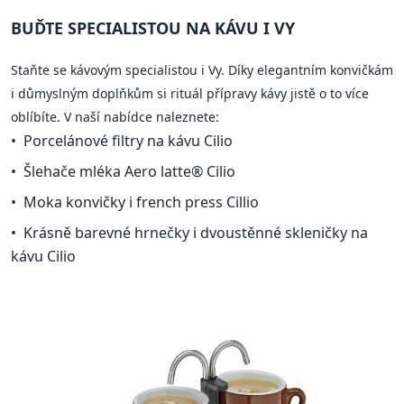
BUĎTE SPECIALISTOU NA KÁVU I VY
Staňte se kávovým specialistou i Vy. Díky elegantním konvičkám
i důmyslným doplňkům si rituál přípravy kávy jistě o to více
oblíbíte. V naší nabídce naleznete:
Porcelánové filtry na kávu Cilio
Šlehače mléka Aero latte® Cilio
Moka konvičky i french press Cillio
Krásně barevné hrnečky i dvoustěnné skleničky na
kávu Cilio