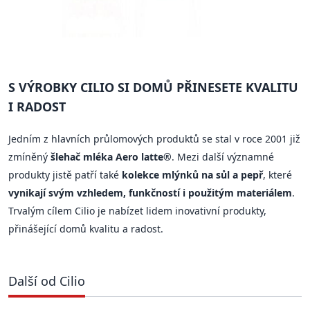
S VÝROBKY CILIO SI DOMŮ PŘINESETE KVALITU
I RADOST
Jedním z hlavních průlomových produktů se stal v roce 2001 již
zmíněný
šlehač mléka Aero latte®
. Mezi další významné
produkty jistě patří také
kolekce mlýnků na sůl a pepř
, které
vynikají svým vzhledem, funkčností i použitým materiálem
.
Trvalým cílem Cilio je nabízet lidem inovativní produkty,
přinášející domů kvalitu a radost.
Další od Cilio