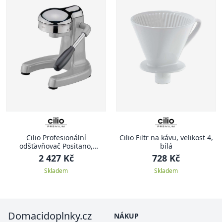
Cilio Profesionální
Cilio Filtr na kávu, velikost 4,
odšťavňovač Positano,
bílá
stříbrná
2 427 Kč
728 Kč
Skladem
Skladem
Domacidoplnky.cz
NÁKUP