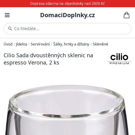
Doprava zdarma na objednávky nad 2000 Kč
DomaciDoplnky.cz
Co hledáte...
Úvod
/
Jídelna
/
Servírování
/
Šálky, hrnky a džbány
/
Skleněné
Cilio Sada dvoustěnných sklenic na
espresso Verona, 2 ks