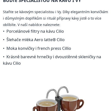
BUĎTE SPECIALISTOU NA KÁVU I VY
Staňte se kávovým specialistou i Vy. Díky elegantním konvičkám
i důmyslným doplňkům si rituál přípravy kávy jistě o to více
oblíbíte. V naší nabídce naleznete:
Porcelánové filtry na kávu Cilio
Šlehače mléka Aero latte® Cilio
Moka konvičky i french press Cillio
Krásně barevné hrnečky i dvoustěnné skleničky na
kávu Cilio