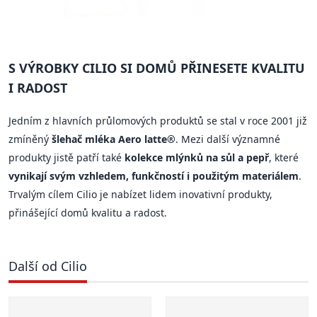
S VÝROBKY CILIO SI DOMŮ PŘINESETE KVALITU
I RADOST
Jedním z hlavních průlomových produktů se stal v roce 2001 již
zmíněný
šlehač mléka Aero latte®
. Mezi další významné
produkty jistě patří také
kolekce mlýnků na sůl a pepř
, které
vynikají svým vzhledem, funkčností i použitým materiálem
.
Trvalým cílem Cilio je nabízet lidem inovativní produkty,
přinášející domů kvalitu a radost.
Další od Cilio