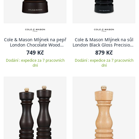
Cole & Mason Mlýnek na pepř
Cole & Mason Mlýnek na sůl
London Chocolate Wood
London Black Gloss Precision+
Precision+ 13 cm
18 cm
749 Kč
879 Kč
Dodání : expedice za 7 pracovních
Dodání : expedice za 7 pracovních
dní
dní