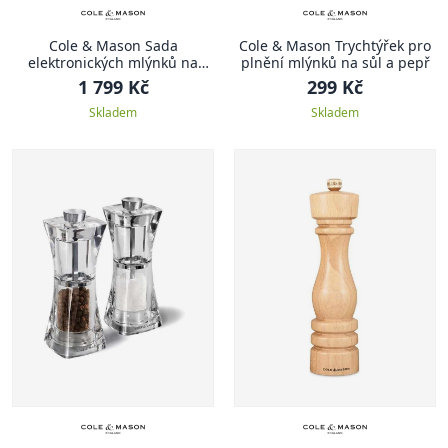
Cole & Mason Sada
Cole & Mason Trychtýřek pro
elektronických mlýnků na
plnění mlýnků na sůl a pepř
pepř a sůl Battersea
1 799 Kč
299 Kč
Skladem
Skladem