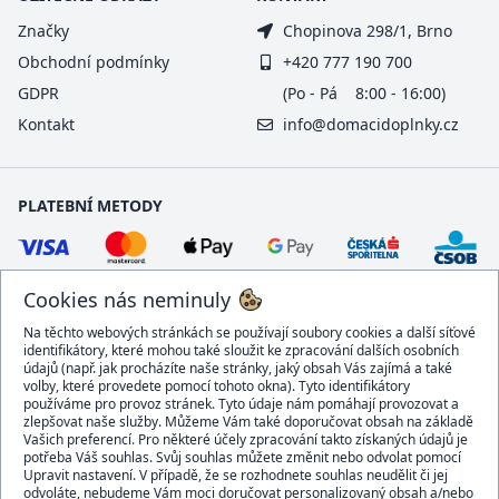
Značky
Chopinova 298/1, Brno
Obchodní podmínky
+420 777 190 700
GDPR
(Po - Pá 8:00 - 16:00)
Kontakt
info@domacidoplnky.cz
PLATEBNÍ METODY
Cookies nás neminuly
Na těchto webových stránkách se používají soubory cookies a další síťové
identifikátory, které mohou také sloužit ke zpracování dalších osobních
údajů (např. jak procházíte naše stránky, jaký obsah Vás zajímá a také
volby, které provedete pomocí tohoto okna). Tyto identifikátory
používáme pro provoz stránek. Tyto údaje nám pomáhají provozovat a
DOPRAVCI
zlepšovat naše služby. Můžeme Vám také doporučovat obsah na základě
Vašich preferencí. Pro některé účely zpracování takto získaných údajů je
potřeba Váš souhlas. Svůj souhlas můžete změnit nebo odvolat pomocí
Upravit nastavení. V případě, že se rozhodnete souhlas neudělit či jej
odvoláte, nebudeme Vám moci doručovat personalizovaný obsah a/nebo