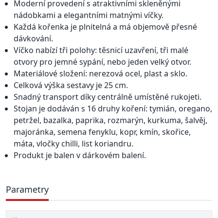
Moderní provedení s atraktivními skleněnými
nádobkami a elegantními matnými víčky.
Každá kořenka je plnitelná a má objemově přesné
dávkování.
Víčko nabízí tři polohy: těsnicí uzavření, tři malé
otvory pro jemné sypání, nebo jeden velký otvor.
Materiálové složení: nerezová ocel, plast a sklo.
Celková výška sestavy je 25 cm.
Snadný transport díky centrálně umístěné rukojeti.
Stojan je dodáván s 16 druhy koření: tymián, oregano,
petržel, bazalka, paprika, rozmarýn, kurkuma, šalvěj,
majoránka, semena fenyklu, kopr, kmín, skořice,
máta, vločky chilli, list koriandru.
Produkt je balen v dárkovém balení.
Parametry