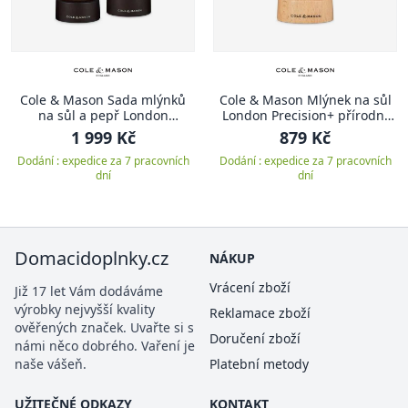
Cole & Mason Sada mlýnků
Cole & Mason Mlýnek na sůl
na sůl a pepř London
London Precision+ přírodní
Chocolate Wood 22 cm
buk 18 cm
1 999 Kč
879 Kč
Dodání : expedice za 7 pracovních
Dodání : expedice za 7 pracovních
dní
dní
Domacidoplnky.cz
NÁKUP
Vrácení zboží
Již 17 let Vám dodáváme
výrobky nejvyšší kvality
Reklamace zboží
ověřených značek. Uvařte si s
Doručení zboží
námi něco dobrého. Vaření je
naše vášeň.
Platební metody
UŽITEČNÉ ODKAZY
KONTAKT