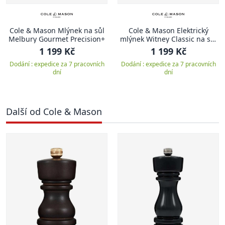
Cole & Mason Mlýnek na sůl
Cole & Mason Elektrický
Melbury Gourmet Precision+
mlýnek Witney Classic na sůl
nebo pepř
1 199 Kč
1 199 Kč
Dodání : expedice za 7 pracovních
Dodání : expedice za 7 pracovních
dní
dní
Další od Cole & Mason