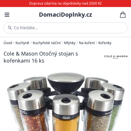
Doprava zdarma na objednávky nad 2000 Kč
DomaciDoplnky.cz
Co hledáte...
Úvod
/
Kuchyně
/
Kuchyňské náčiní
/
Mlýnky
/
Na koření
/
Kořenky
Cole & Mason Otočný stojan s
kořenkami 16 ks