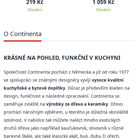
219 Kč
1 059 Kč
Skladem
Skladem
O Continenta
KRÁSNÉ NA POHLED, FUNKČNÍ V KUCHYNI
Společnost Continenta pochází z Německa a již od roku 1977
ve spolupráci se známými designéry vyvíjí
vysoce kvalitní
kuchyňské a bytové doplňky
. Důraz je především kladen na
design, funkčnost a následné zpracování. Continenta se
zaměřuje zvláště na
výrobky ze dřeva a keramiky
. Dřevo
prochází náročným výběrem, u kterého je důležitá obzvláště
odolnost. V nabídce tak můžete nalézt mnoho exotických
druhů dřeva jako například kaučukovník, olivovník v různé
barevné škále, ale také klasický akát, buk, dubu či ořech.