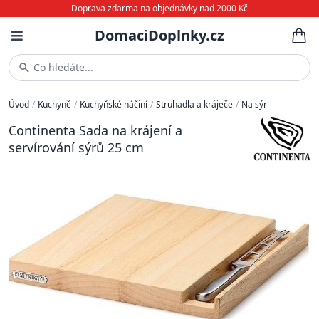
Doprava zdarma na objednávky nad 2000 Kč
DomaciDoplnky.cz
Co hledáte...
Úvod
/
Kuchyně
/
Kuchyňské náčiní
/
Struhadla a kráječe
/
Na sýr
Continenta Sada na krájení a
servírování sýrů 25 cm