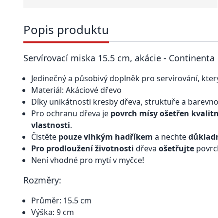
Popis produktu
Servírovací miska 15.5 cm, akácie - Continenta
Jedinečný a působivý doplněk pro servírování, kte
Materiál: Akáciové dřevo
Díky unikátnosti kresby dřeva, struktuře a barevno
Pro ochranu dřeva je
povrch mísy ošetřen kvalit
vlastnosti
.
Čistěte
pouze vlhkým hadříkem
a nechte
důklad
Pro prodloužení životnosti
dřeva
ošetřujte
povrc
Není vhodné pro mytí v myčce!
Rozměry:
Průměr: 15.5 cm
Výška: 9 cm