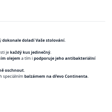
rý
dokonale doladí Vaše stolování
.
sti je
každý kus jedinečný
.
ním olejem
a tím i
podporuje jeho antibakteriální
ně oschnout
.
h speciálním
balzámem na dřevo Continenta
.