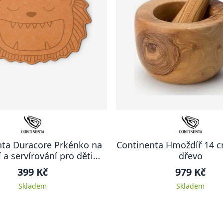
nta Duracore Prkénko na
Continenta Hmoždíř 14 c
í a servírování pro děti
dřevo
acore, ve tvaru lva
399 Kč
979 Kč
Skladem
Skladem