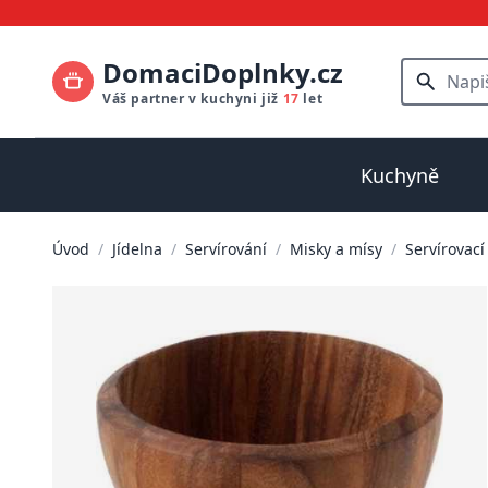
DomaciDoplnky.cz
Váš partner v kuchyni již
17
let
Kuchyně
Úvod
/
Jídelna
/
Servírování
/
Misky a mísy
/
Servírovací