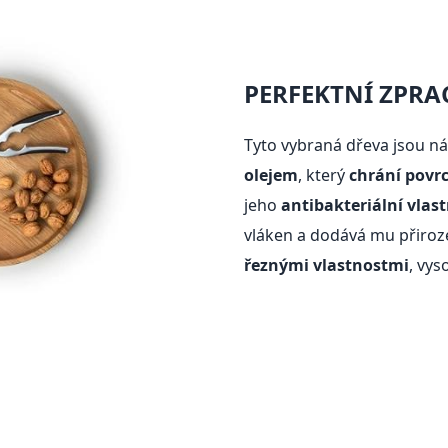
PERFEKTNÍ ZPR
Tyto vybraná dřeva jsou n
olejem
, který
chrání povrc
jeho
antibakteriální vlast
vláken a dodává mu přiroz
řeznými vlastnostmi
, vys