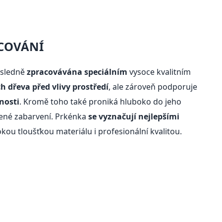
ACOVÁNÍ
ásledně
zpracovávána speciálním
vysoce kvalitním
h dřeva před vlivy prostředí
, ale zároveň podporuje
nosti
. Kromě toho také proniká hluboko do jeho
ené zabarvení. Prkénka
se vyznačují nejlepšími
okou tloušťkou materiálu i profesionální kvalitou.