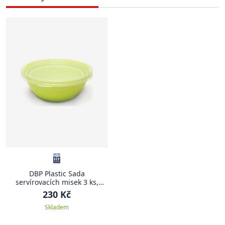
DBP Plastic Sada
servírovacích misek 3 ks,
zelená
230 Kč
Skladem