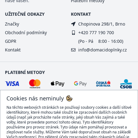
naše vášeň.
Platební metody
UŽITEČNÉ ODKAZY
KONTAKT
Značky
Chopinova 298/1, Brno
Obchodní podmínky
+420 777 190 700
GDPR
(Po - Pá 8:00 - 16:00)
Kontakt
info@domacidoplnky.cz
PLATEBNÍ METODY
Cookies nás neminuly
Na těchto webových stránkách se používají soubory cookies a další síťové
identifikátory, které mohou také sloužit ke zpracování dalších osobních
údajů (např. jak procházíte naše stránky, jaký obsah Vás zajímá a také
volby, které provedete pomocí tohoto okna). Tyto identifikátory
používáme pro provoz stránek. Tyto údaje nám pomáhají provozovat a
DOPRAVCI
zlepšovat naše služby. Můžeme Vám také doporučovat obsah na základě
Vašich preferencí. Pro některé účely zpracování takto získaných údajů je