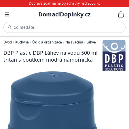
Doprava zdarma na objednávky nad 2000 Kč
DomaciDoplnky.cz
Co hledáte...
Úvod
/
Kuchyně
/
Úklid a organizace
/
Na svačinu
/
Láhve
DBP Plastic DBP Láhev na vodu 500 ml
tritan s poutkem modrá námořnická