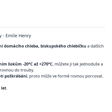
 - Emile Henry
ní domácího chleba, biskupského chlebíčku
a dalších
tním šokům -20°C až +270°C
, můžete ji tak jednoduše a
 rovnou do trouby.
oti poškrábání
, proto může ve formě rovnou porcovat.
 let
.