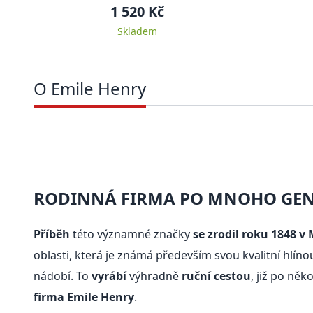
Burgundy
1 520 Kč
Skladem
O Emile Henry
RODINNÁ FIRMA PO MNOHO GEN
Příběh
této významné značky
se zrodil roku 1848 v
oblasti, která je známá především svou kvalitní hlí
nádobí. To
vyrábí
výhradně
ruční cestou
, již po něk
firma Emile Henry
.