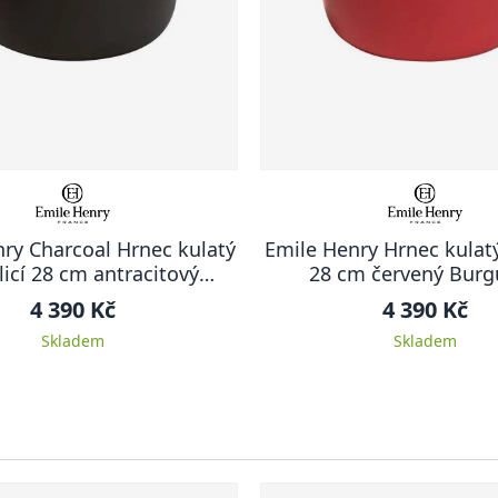
ry Charcoal Hrnec kulatý
Emile Henry Hrnec kulatý
licí 28 cm antracitový
28 cm červený Bur
Charcoal
4 390 Kč
4 390 Kč
Skladem
Skladem