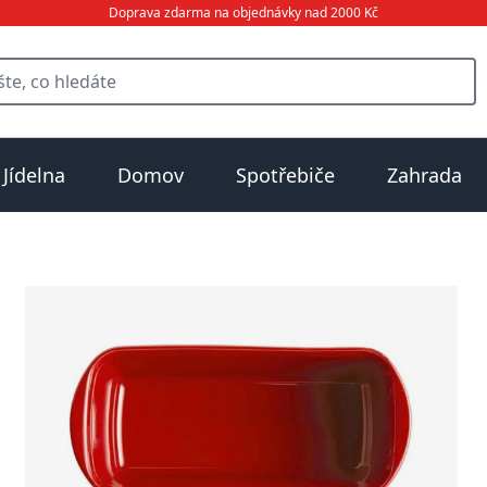
Doprava zdarma na objednávky nad 2000 Kč
Jídelna
Domov
Spotřebiče
Zahrada