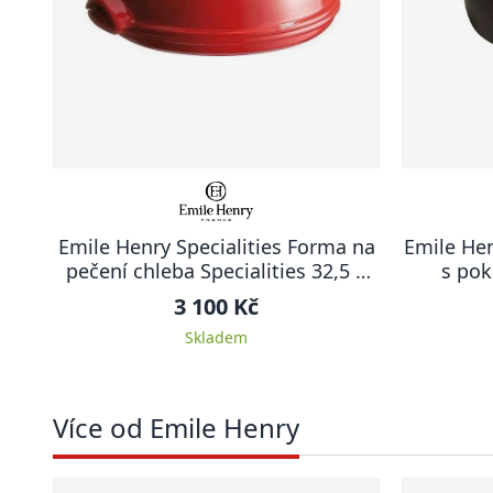
Emile Henry Specialities Forma na
Emile Hen
pečení chleba Specialities 32,5 x
s pok
29,5 cm červená Burgundy
3 100 Kč
Skladem
Více od Emile Henry