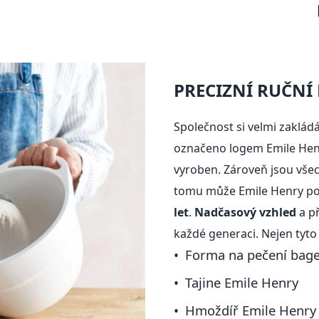
PRECIZNÍ RUČNÍ
Společnost si velmi zaklád
označeno logem Emile Henr
vyroben. Zároveň jsou všec
tomu může Emile Henry p
let
.
Nadčasový vzhled
a př
každé generaci. Nejen tyto
Forma na pečení bage
Tajine Emile Henry
Hmoždíř Emile Henry