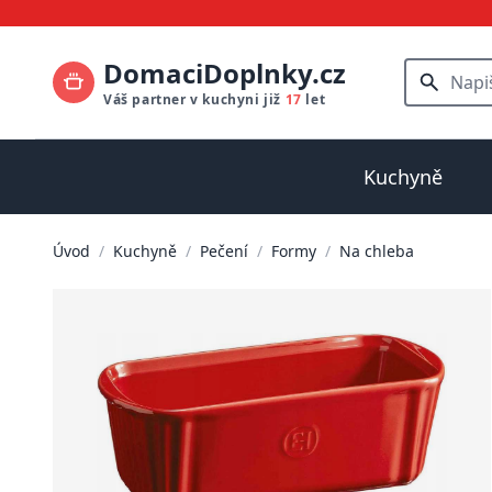
DomaciDoplnky.cz
Váš partner v kuchyni již
17
let
Kuchyně
Úvod
/
Kuchyně
/
Pečení
/
Formy
/
Na chleba