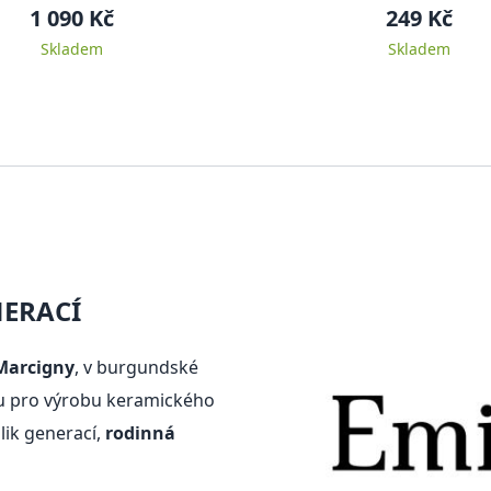
Burgundy
1 090 Kč
249 Kč
Skladem
Skladem
ERACÍ
 Marcigny
, v burgundské
nou pro výrobu keramického
olik generací,
rodinná