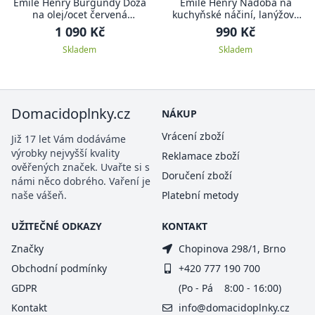
Emile Henry Burgundy Dóza
Emile Henry Nádoba na
na olej/ocet červená
kuchyňské náčiní, lanýžová
Burgundy
Truffle
1 090 Kč
990 Kč
Skladem
Skladem
Domacidoplnky.cz
NÁKUP
Vrácení zboží
Již 17 let Vám dodáváme
výrobky nejvyšší kvality
Reklamace zboží
ověřených značek. Uvařte si s
Doručení zboží
námi něco dobrého. Vaření je
naše vášeň.
Platební metody
UŽITEČNÉ ODKAZY
KONTAKT
Značky
Chopinova 298/1, Brno
Obchodní podmínky
+420 777 190 700
GDPR
(Po - Pá 8:00 - 16:00)
Kontakt
info@domacidoplnky.cz