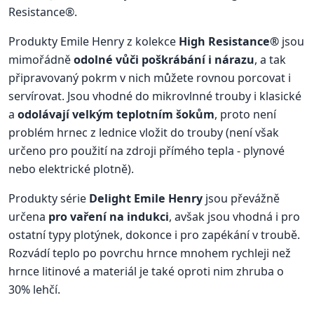
Resistance®.
Produkty Emile Henry z kolekce
High Resistance®
jsou
mimořádně
odolné vůči poškrábání i nárazu
, a tak
připravovaný pokrm v nich můžete rovnou porcovat i
servírovat. Jsou vhodné do mikrovlnné trouby i klasické
a
odolávají velkým teplotním šokům
, proto není
problém hrnec z lednice vložit do trouby (není však
určeno pro použití na zdroji přímého tepla - plynové
nebo elektrické plotně).
Produkty série
Delight Emile Henry
jsou převážně
určena
pro vaření na indukci
, avšak jsou vhodná i pro
ostatní typy plotýnek, dokonce i pro zapékání v troubě.
Rozvádí teplo po povrchu hrnce mnohem rychleji než
hrnce litinové a materiál je také oproti nim zhruba o
30% lehčí.