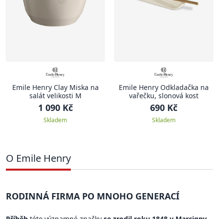
Emile Henry Clay Miska na
Emile Henry Odkladačka na
salát velikosti M
vařečku, slonová kost
1 090 Kč
690 Kč
Skladem
Skladem
O Emile Henry
RODINNÁ FIRMA PO MNOHO GENERACÍ
Příběh
této významné značky
se zrodil roku 1848 v Marcigny
,