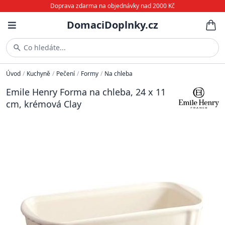
Doprava zdarma na objednávky nad 2000 Kč
DomaciDoplnky.cz
Co hledáte...
Úvod
/
Kuchyně
/
Pečení
/
Formy
/
Na chleba
Emile Henry Forma na chleba, 24 x 11
cm, krémová Clay