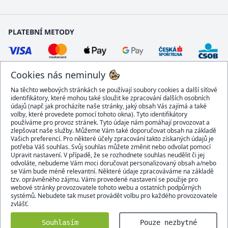
PLATEBNÍ METODY
Cookies nás neminuly
Na těchto webových stránkách se používají soubory cookies a další síťové
identifikátory, které mohou také sloužit ke zpracování dalších osobních
údajů (např. jak procházíte naše stránky, jaký obsah Vás zajímá a také
volby, které provedete pomocí tohoto okna). Tyto identifikátory
používáme pro provoz stránek. Tyto údaje nám pomáhají provozovat a
DOPRAVCI
zlepšovat naše služby. Můžeme Vám také doporučovat obsah na základě
Vašich preferencí. Pro některé účely zpracování takto získaných údajů je
potřeba Váš souhlas. Svůj souhlas můžete změnit nebo odvolat pomocí
Upravit nastavení. V případě, že se rozhodnete souhlas neudělit či jej
odvoláte, nebudeme Vám moci doručovat personalizovaný obsah a/nebo
se Vám bude méně relevantní. Některé údaje zpracováváme na základě
BEZPEČNÝ OBCHOD
tzv. oprávněného zájmu. Vámi provedené nastavení se použije pro
webové stránky provozovatele tohoto webu a ostatních podpůrných
systémů. Nebudete tak muset provádět volbu pro každého provozovatele
zvlášť.
Domacidoplnky.cz © 2007 - 2026
Souhlasím
Pouze nezbytné
Všechna práva vyhrazena.