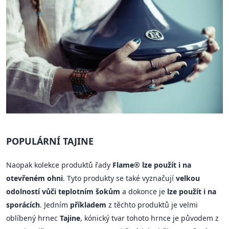
POPULÁRNÍ TAJINE
Naopak kolekce produktů řady
Flame® lze použít i na
otevřeném ohni
. Tyto produkty se také vyznačují
velkou
odolností vůči teplotním šokům
a dokonce je
lze použít i na
sporácích
. Jedním
příkladem
z těchto produktů je velmi
oblíbený hrnec
Tajine
, kónický tvar tohoto hrnce je původem z