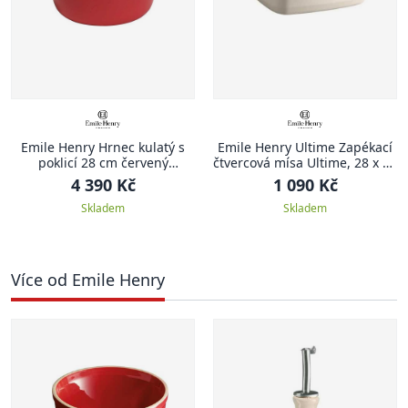
Emile Henry Hrnec kulatý s
Emile Henry Ultime Zapékací
poklicí 28 cm červený
čtvercová mísa Ultime, 28 x 24
Burgundy
cm, krémová Clay
4 390 Kč
1 090 Kč
Skladem
Skladem
Více od Emile Henry