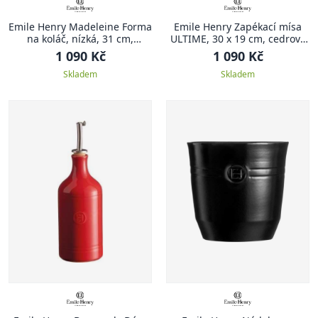
Emile Henry Madeleine Forma
Emile Henry Zapékací mísa
na koláč, nízká, 31 cm,
ULTIME, 30 x 19 cm, cedrově
slonová kost
zelená
1 090 Kč
1 090 Kč
Skladem
Skladem