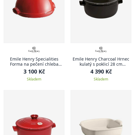
Emile Henry Specialities
Emile Henry Charcoal Hrnec
Forma na pečení chleba
kulatý s poklicí 28 cm
Specialities 32,5 x 29,5 cm
antracitový Charcoal
3 100 Kč
4 390 Kč
červená Burgundy
Skladem
Skladem