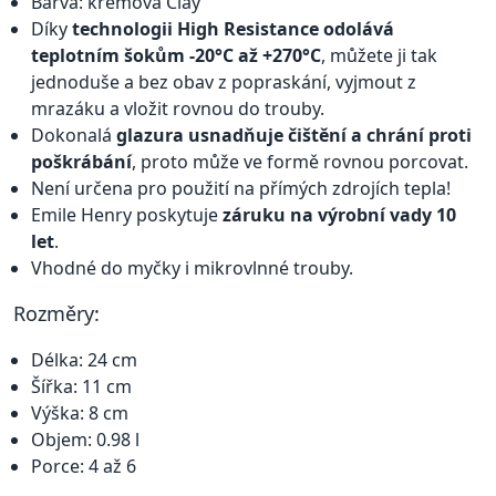
Barva: krémová Clay
Díky
technologii High Resistance odolává
teplotním šokům -20°C až +270°C
, můžete ji tak
jednoduše a bez obav z popraskání, vyjmout z
mrazáku a vložit rovnou do trouby.
Dokonalá
glazura usnadňuje čištění a chrání proti
poškrábání
, proto může ve formě rovnou porcovat.
Není určena pro použití na přímých zdrojích tepla!
Emile Henry poskytuje
záruku na výrobní vady 10
let
.
Vhodné do myčky i mikrovlnné trouby.
Rozměry:
Délka: 24 cm
Šířka: 11 cm
Výška: 8 cm
Objem: 0.98 l
Porce: 4 až 6