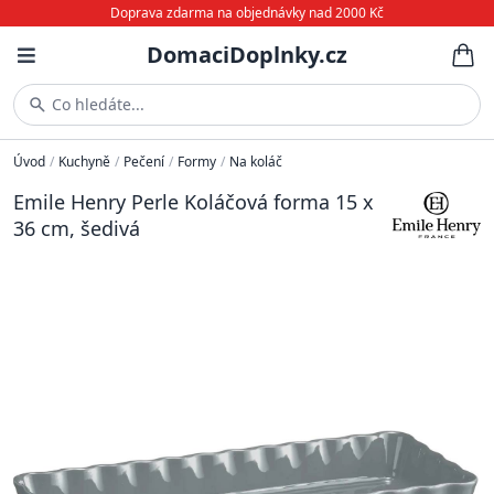
Doprava zdarma na objednávky nad 2000 Kč
DomaciDoplnky.cz
Co hledáte...
Úvod
/
Kuchyně
/
Pečení
/
Formy
/
Na koláč
Emile Henry Perle Koláčová forma 15 x
36 cm, šedivá