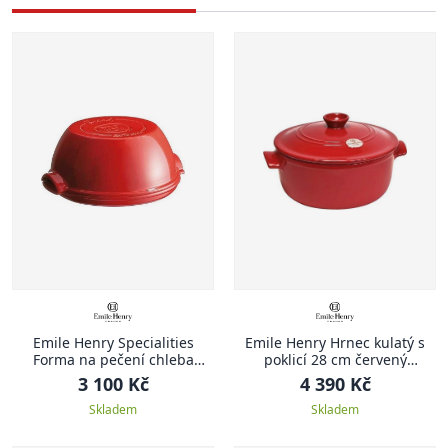
Emile Henry Specialities
Emile Henry Hrnec kulatý s
Forma na pečení chleba
poklicí 28 cm červený
Specialities 32,5 x 29,5 cm
Burgundy
3 100 Kč
4 390 Kč
červená Burgundy
Skladem
Skladem