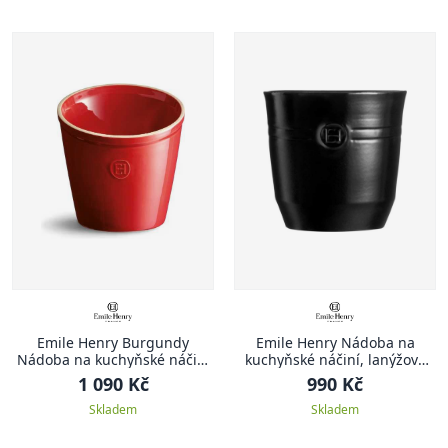
Emile Henry Burgundy
Emile Henry Nádoba na
Nádoba na kuchyňské náčiní
kuchyňské náčiní, lanýžová
červená Burgundy
Truffle
1 090 Kč
990 Kč
Skladem
Skladem