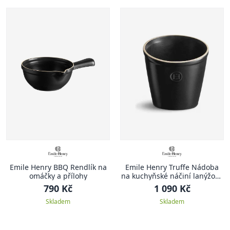
Emile Henry BBQ Rendlík na
Emile Henry Truffe Nádoba
omáčky a přílohy
na kuchyňské náčiní lanýžová
Truffle
790 Kč
1 090 Kč
Skladem
Skladem