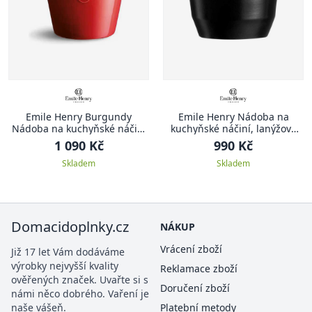
Emile Henry Burgundy
Emile Henry Nádoba na
Nádoba na kuchyňské náčiní
kuchyňské náčiní, lanýžová
červená Burgundy
Truffle
1 090 Kč
990 Kč
Skladem
Skladem
Domacidoplnky.cz
NÁKUP
Vrácení zboží
Již 17 let Vám dodáváme
výrobky nejvyšší kvality
Reklamace zboží
ověřených značek. Uvařte si s
Doručení zboží
námi něco dobrého. Vaření je
naše vášeň.
Platební metody