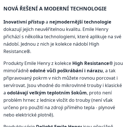
NOVÁ ŘEŠENÍ A MODERNÍ TECHNOLOGIE
Inovativní přístup
a
nejmodernější technologie
dokazují jejich neuvěřitelnou kvalitu. Emile Henry
přichází s několika technologiemi, které aplikuje na své
nádobí. Jednou z nich je kolekce nádobí High
Resistance®.
Produkty Emile Henry z kolekce
High Resistance®
jsou
mimořádně
odolné vůči poškrábání i nárazu
, a tak
připravovaný pokrm v nich můžete rovnou porcovat i
servírovat. Jsou vhodné do mikrovlnné trouby i klasické
a
odolávají velkým teplotním šokům
, proto není
problém hrnec z lednice vložit do trouby (není však
určeno pro použití na zdroji přímého tepla - plynové
nebo elektrické plotně).
Produkty série
Delight Emile Henry
jsou převážně