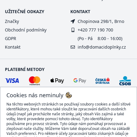
UŽITEČNÉ ODKAZY
KONTAKT
Značky
Chopinova 298/1, Brno
Obchodní podmínky
+420 777 190 700
GDPR
(Po - Pá 8:00 - 16:00)
Kontakt
info@domacidoplnky.cz
PLATEBNÍ METODY
Cookies nás neminuly
Na těchto webových stránkách se používají soubory cookies a další síťové
identifikátory, které mohou také sloužit ke zpracování dalších osobních
údajů (např. jak procházíte naše stránky, jaký obsah Vás zajímá a také
volby, které provedete pomocí tohoto okna). Tyto identifikátory
používáme pro provoz stránek. Tyto údaje nám pomáhají provozovat a
DOPRAVCI
zlepšovat naše služby. Můžeme Vám také doporučovat obsah na základě
Vašich preferencí. Pro některé účely zpracování takto získaných údajů je