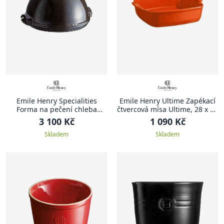
Emile Henry Specialities
Emile Henry Ultime Zapékací
Forma na pečení chleba
čtvercová mísa Ultime, 28 x 24
Specialities 32,5 x 29,5 cm
cm, oranžová Toscane
3 100 Kč
1 090 Kč
antracitová Charcoal
Skladem
Skladem