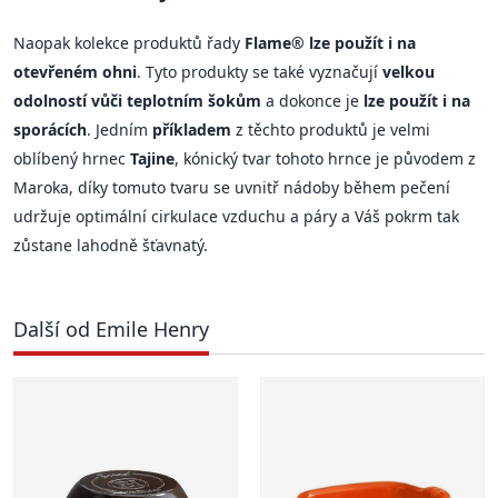
Naopak kolekce produktů řady
Flame® lze použít i na
otevřeném ohni
. Tyto produkty se také vyznačují
velkou
odolností vůči teplotním šokům
a dokonce je
lze použít i na
sporácích
. Jedním
příkladem
z těchto produktů je velmi
oblíbený hrnec
Tajine
, kónický tvar tohoto hrnce je původem z
Maroka, díky tomuto tvaru se uvnitř nádoby během pečení
udržuje optimální cirkulace vzduchu a páry a Váš pokrm tak
zůstane lahodně šťavnatý.
Další od Emile Henry