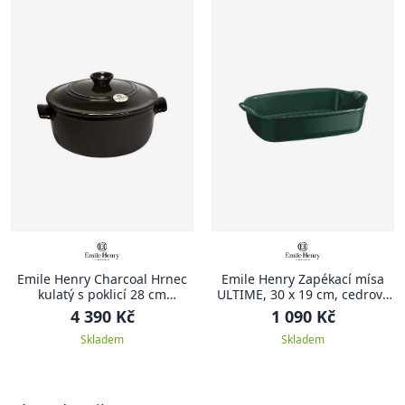
Emile Henry Charcoal Hrnec
Emile Henry Zapékací mísa
kulatý s poklicí 28 cm
ULTIME, 30 x 19 cm, cedrově
antracitový Charcoal
zelená
4 390 Kč
1 090 Kč
Skladem
Skladem