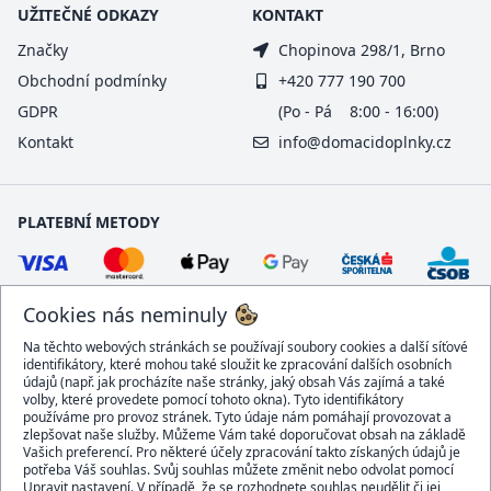
UŽITEČNÉ ODKAZY
KONTAKT
Značky
Chopinova 298/1, Brno
Obchodní podmínky
+420 777 190 700
GDPR
(Po - Pá 8:00 - 16:00)
Kontakt
info@domacidoplnky.cz
PLATEBNÍ METODY
Cookies nás neminuly
Na těchto webových stránkách se používají soubory cookies a další síťové
identifikátory, které mohou také sloužit ke zpracování dalších osobních
údajů (např. jak procházíte naše stránky, jaký obsah Vás zajímá a také
volby, které provedete pomocí tohoto okna). Tyto identifikátory
používáme pro provoz stránek. Tyto údaje nám pomáhají provozovat a
DOPRAVCI
zlepšovat naše služby. Můžeme Vám také doporučovat obsah na základě
Vašich preferencí. Pro některé účely zpracování takto získaných údajů je
potřeba Váš souhlas. Svůj souhlas můžete změnit nebo odvolat pomocí
Upravit nastavení. V případě, že se rozhodnete souhlas neudělit či jej