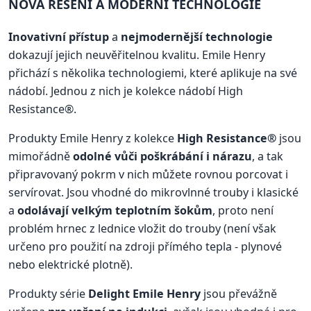
NOVÁ ŘEŠENÍ A MODERNÍ TECHNOLOGIE
Inovativní přístup
a
nejmodernější technologie
dokazují jejich neuvěřitelnou kvalitu. Emile Henry
přichází s několika technologiemi, které aplikuje na své
nádobí. Jednou z nich je kolekce nádobí High
Resistance®.
Produkty Emile Henry z kolekce
High Resistance®
jsou
mimořádně
odolné vůči poškrábání i nárazu
, a tak
připravovaný pokrm v nich můžete rovnou porcovat i
servírovat. Jsou vhodné do mikrovlnné trouby i klasické
a
odolávají velkým teplotním šokům
, proto není
problém hrnec z lednice vložit do trouby (není však
určeno pro použití na zdroji přímého tepla - plynové
nebo elektrické plotně).
Produkty série
Delight Emile Henry
jsou převážně