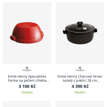
Emile Henry Specialities
Emile Henry Charcoal Hrnec
Forma na pečení chleba
kulatý s poklicí 28 cm
Specialities 32,5 x 29,5 cm
antracitový Charcoal
3 100 Kč
4 390 Kč
červená Burgundy
Skladem
Skladem