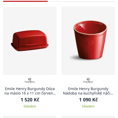
Emile Henry Burgundy Dóza
Emile Henry Burgundy
na máslo 16 x 11 cm červená
Nádoba na kuchyňské náčiní
Burgundy
červená Burgundy
1 520 Kč
1 090 Kč
Skladem
Skladem