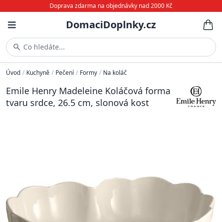
Doprava zdarma na objednávky nad 2000 Kč
DomaciDoplnky.cz
Co hledáte...
Úvod
/
Kuchyně
/
Pečení
/
Formy
/
Na koláč
Emile Henry Madeleine Koláčová forma
tvaru srdce, 26.5 cm, slonová kost