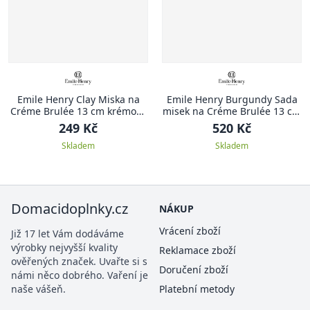
Emile Henry Clay Miska na
Emile Henry Burgundy Sada
Créme Brulée 13 cm krémová
misek na Créme Brulée 13 cm
Clay
červená Burgundy
249 Kč
520 Kč
Skladem
Skladem
Domacidoplnky.cz
NÁKUP
Vrácení zboží
Již 17 let Vám dodáváme
výrobky nejvyšší kvality
Reklamace zboží
ověřených značek. Uvařte si s
Doručení zboží
námi něco dobrého. Vaření je
naše vášeň.
Platební metody