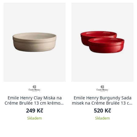
Emile Henry Clay Miska na
Emile Henry Burgundy Sada
Créme Brulée 13 cm krémová
misek na Créme Brulée 13 cm
Clay
červená Burgundy
249 Kč
520 Kč
Skladem
Skladem