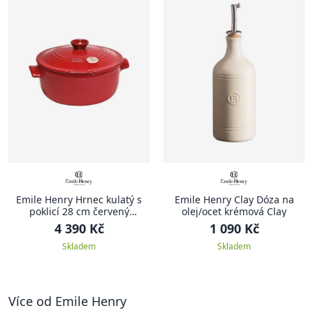
Emile Henry Hrnec kulatý s
Emile Henry Clay Dóza na
poklicí 28 cm červený
olej/ocet krémová Clay
Burgundy
4 390 Kč
1 090 Kč
Skladem
Skladem
Více od Emile Henry