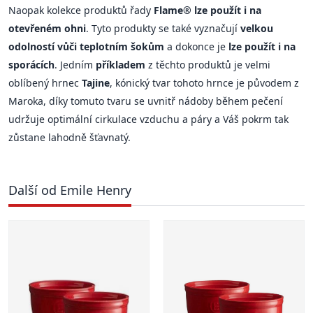
Naopak kolekce produktů řady
Flame® lze použít i na
otevřeném ohni
. Tyto produkty se také vyznačují
velkou
odolností vůči teplotním šokům
a dokonce je
lze použít i na
sporácích
. Jedním
příkladem
z těchto produktů je velmi
oblíbený hrnec
Tajine
, kónický tvar tohoto hrnce je původem z
Maroka, díky tomuto tvaru se uvnitř nádoby během pečení
udržuje optimální cirkulace vzduchu a páry a Váš pokrm tak
zůstane lahodně šťavnatý.
Další od Emile Henry