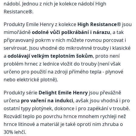
nádobí. Jednou z nich je kolekce nádobí High
Resistance®.
Produkty Emile Henry z kolekce
High Resistance®
jsou
mimořádně
odolné vůči poškrábání i nárazu
, a tak
připravovaný pokrm v nich můžete rovnou porcovat i
servírovat. Jsou vhodné do mikrovlnné trouby i klasické
a
odolávají velkým teplotním šokům
, proto není
problém hrnec z lednice vložit do trouby (není však
určeno pro použití na zdroji přímého tepla - plynové
nebo elektrické plotně).
Produkty série
Delight Emile Henry
jsou převážně
určena
pro vaření na indukci
, avšak jsou vhodná i pro
ostatní typy plotýnek, dokonce i pro zapékání v troubě.
Rozvádí teplo po povrchu hrnce mnohem rychleji než
hrnce litinové a materiál je také oproti nim zhruba o
30% lehčí.