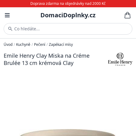
Doprava zdarma na objednávky nad 2000 Kč
DomaciDoplnky.cz
Co hledáte...
Úvod
/
Kuchyně
/
Pečení
/
Zapékací mísy
Emile Henry Clay Miska na Créme
Brulée 13 cm krémová Clay