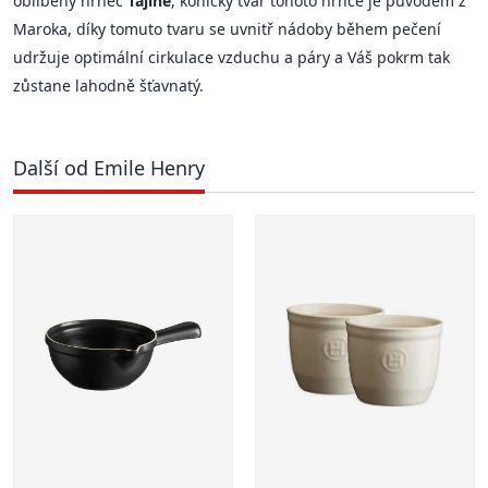
oblíbený hrnec
Tajine
, kónický tvar tohoto hrnce je původem z
Maroka, díky tomuto tvaru se uvnitř nádoby během pečení
udržuje optimální cirkulace vzduchu a páry a Váš pokrm tak
zůstane lahodně šťavnatý.
Další od Emile Henry