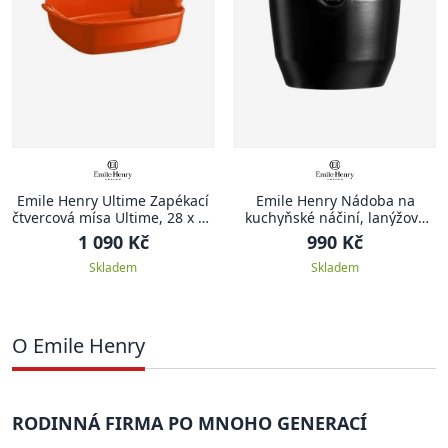
Emile Henry Ultime Zapékací
Emile Henry Nádoba na
čtvercová mísa Ultime, 28 x 24
kuchyňské náčiní, lanýžová
cm, oranžová Toscane
Truffle
1 090 Kč
990 Kč
Skladem
Skladem
O Emile Henry
RODINNÁ FIRMA PO MNOHO GENERACÍ