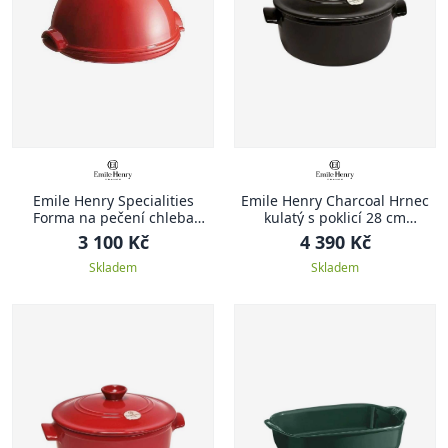
Emile Henry Specialities
Emile Henry Charcoal Hrnec
Forma na pečení chleba
kulatý s poklicí 28 cm
Specialities 32,5 x 29,5 cm
antracitový Charcoal
3 100 Kč
4 390 Kč
červená Burgundy
Skladem
Skladem