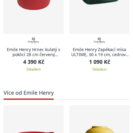
Emile Henry Hrnec kulatý s
Emile Henry Zapékací mísa
poklicí 28 cm červený
ULTIME, 30 x 19 cm, cedrově
Burgundy
zelená
4 390 Kč
1 090 Kč
Skladem
Skladem
Více od Emile Henry