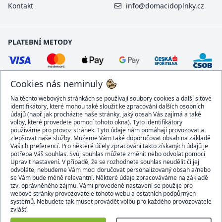
Kontakt
info@domacidoplnky.cz
PLATEBNÍ METODY
Cookies nás neminuly
Na těchto webových stránkách se používají soubory cookies a další síťové
identifikátory, které mohou také sloužit ke zpracování dalších osobních
údajů (např. jak procházíte naše stránky, jaký obsah Vás zajímá a také
volby, které provedete pomocí tohoto okna). Tyto identifikátory
používáme pro provoz stránek. Tyto údaje nám pomáhají provozovat a
DOPRAVCI
zlepšovat naše služby. Můžeme Vám také doporučovat obsah na základě
Vašich preferencí. Pro některé účely zpracování takto získaných údajů je
potřeba Váš souhlas. Svůj souhlas můžete změnit nebo odvolat pomocí
Upravit nastavení. V případě, že se rozhodnete souhlas neudělit či jej
odvoláte, nebudeme Vám moci doručovat personalizovaný obsah a/nebo
se Vám bude méně relevantní. Některé údaje zpracováváme na základě
BEZPEČNÝ OBCHOD
tzv. oprávněného zájmu. Vámi provedené nastavení se použije pro
webové stránky provozovatele tohoto webu a ostatních podpůrných
systémů. Nebudete tak muset provádět volbu pro každého provozovatele
zvlášť.
Domacidoplnky.cz © 2007 - 2026