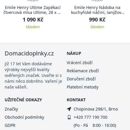
Emile Henry Ultime Zapékací
Emile Henry Nádoba na
čtvercová mísa Ultime, 28 x 24
kuchyňské náčiní, lanýžová
cm, oranžová Toscane
Truffle
1 090 Kč
990 Kč
Skladem
Skladem
Domacidoplnky.cz
NÁKUP
Vrácení zboží
Již 17 let Vám dodáváme
výrobky nejvyšší kvality
Reklamace zboží
ověřených značek. Uvařte si s
Doručení zboží
námi něco dobrého. Vaření je
naše vášeň.
Platební metody
UŽITEČNÉ ODKAZY
KONTAKT
Značky
Chopinova 298/1, Brno
Obchodní podmínky
+420 777 190 700
GDPR
(Po - Pá 8:00 - 16:00)