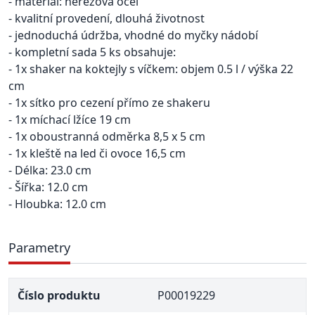
- materiál: nerezová ocel
- kvalitní provedení, dlouhá životnost
- jednoduchá údržba, vhodné do myčky nádobí
- kompletní sada 5 ks obsahuje:
- 1x shaker na koktejly s víčkem: objem 0.5 l / výška 22
cm
- 1x sítko pro cezení přímo ze shakeru
- 1x míchací lžíce 19 cm
- 1x oboustranná odměrka 8,5 x 5 cm
- 1x kleště na led či ovoce 16,5 cm
- Délka: 23.0 cm
- Šířka: 12.0 cm
- Hloubka: 12.0 cm
Parametry
Číslo produktu
P00019229