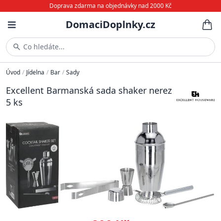
Doprava zdarma na objednávky nad 2000 Kč
DomaciDoplnky.cz
Co hledáte...
Úvod
/
Jídelna
/
Bar
/
Sady
Excellent Barmanská sada shaker nerez
5 ks