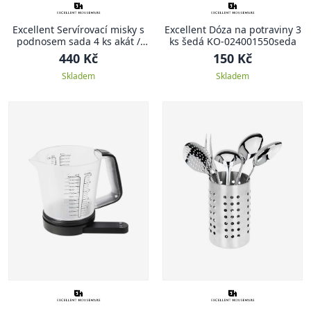
Excellent Servírovací misky s
Excellent Dóza na potraviny 3
podnosem sada 4 ks akát /
ks šedá KO-024001550seda
černá KO-278000510
440 Kč
150 Kč
Skladem
Skladem