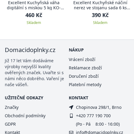
Excellent Kuchyňská váha
Excellent Kuchyňské náčiní
digitální s miskou 5 kg KO-
nerez ve stojanu sada 6 ks
103100060
KO-A12210040
460 Kč
390 Kč
Skladem
Skladem
Domacidoplnky.cz
NÁKUP
Vrácení zboží
Již 17 let Vám dodáváme
výrobky nejvyšší kvality
Reklamace zboží
ověřených značek. Uvařte si s
Doručení zboží
námi něco dobrého. Vaření je
naše vášeň.
Platební metody
UŽITEČNÉ ODKAZY
KONTAKT
Značky
Chopinova 298/1, Brno
Obchodní podmínky
+420 777 190 700
GDPR
(Po - Pá 8:00 - 16:00)
Kontakt
info@domacidoplnky.cz