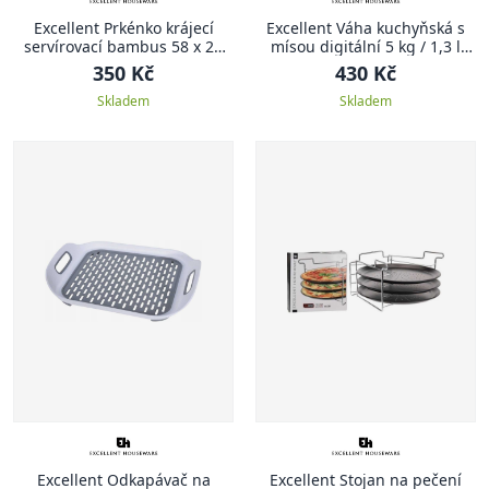
Excellent Prkénko krájecí
Excellent Váha kuchyňská s
servírovací bambus 58 x 28
mísou digitální 5 kg / 1,3 l
cm
zelená
350 Kč
430 Kč
Skladem
Skladem
Excellent Odkapávač na
Excellent Stojan na pečení