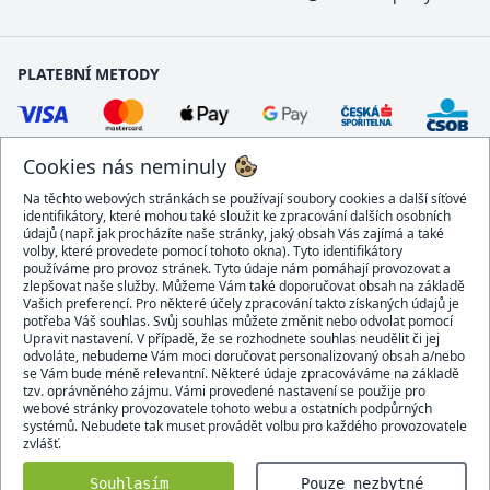
PLATEBNÍ METODY
Cookies nás neminuly
Na těchto webových stránkách se používají soubory cookies a další síťové
identifikátory, které mohou také sloužit ke zpracování dalších osobních
údajů (např. jak procházíte naše stránky, jaký obsah Vás zajímá a také
volby, které provedete pomocí tohoto okna). Tyto identifikátory
používáme pro provoz stránek. Tyto údaje nám pomáhají provozovat a
DOPRAVCI
zlepšovat naše služby. Můžeme Vám také doporučovat obsah na základě
Vašich preferencí. Pro některé účely zpracování takto získaných údajů je
potřeba Váš souhlas. Svůj souhlas můžete změnit nebo odvolat pomocí
Upravit nastavení. V případě, že se rozhodnete souhlas neudělit či jej
odvoláte, nebudeme Vám moci doručovat personalizovaný obsah a/nebo
se Vám bude méně relevantní. Některé údaje zpracováváme na základě
BEZPEČNÝ OBCHOD
tzv. oprávněného zájmu. Vámi provedené nastavení se použije pro
webové stránky provozovatele tohoto webu a ostatních podpůrných
systémů. Nebudete tak muset provádět volbu pro každého provozovatele
zvlášť.
Domacidoplnky.cz © 2007 - 2026
Souhlasím
Pouze nezbytné
Všechna práva vyhrazena.