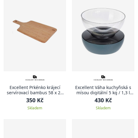
Excellent Prkénko krájecí
Excellent Váha kuchyňská s
servírovací bambus 58 x 28
mísou digitální 5 kg / 1,3 l
cm
zelená
350 Kč
430 Kč
Skladem
Skladem