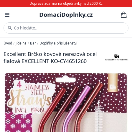
Doprava zdarma na objednávky nad 2000 Kč
DomaciDoplnky.cz
Co hledáte...
Úvod
/
Jídelna
/
Bar
/
Doplňky a příslušenství
Excellent Brčko kovové nerezová ocel
fialová EXCELLENT KO-CY4651260