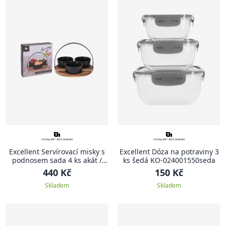
Excellent Servírovací misky s
Excellent Dóza na potraviny 3
podnosem sada 4 ks akát /
ks šedá KO-024001550seda
černá KO-278000510
440 Kč
150 Kč
Skladem
Skladem