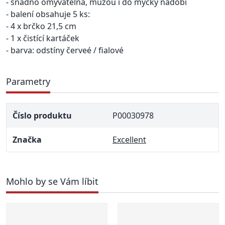
- snadno omyvatelná, můžou i do myčky nádobí
- balení obsahuje 5 ks:
- 4 x brčko 21,5 cm
- 1 x čistící kartáček
- barva: odstíny červeé / fialové
Parametry
Číslo produktu
P00030978
Značka
Excellent
Mohlo by se Vám líbit