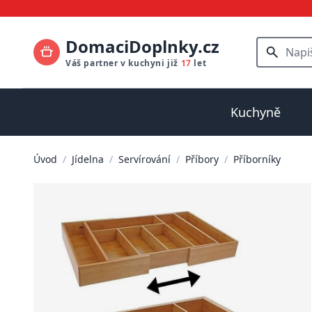
DomaciDoplnky.cz
Váš partner v kuchyni již
17
let
Kuchyně
Úvod
/
Jídelna
/
Servírování
/
Příbory
/
Příborníky