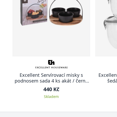
Excellent Servírovací misky s
Excellen
podnosem sada 4 ks akát / černá
šed
KO-278000510
440 Kč
Skladem