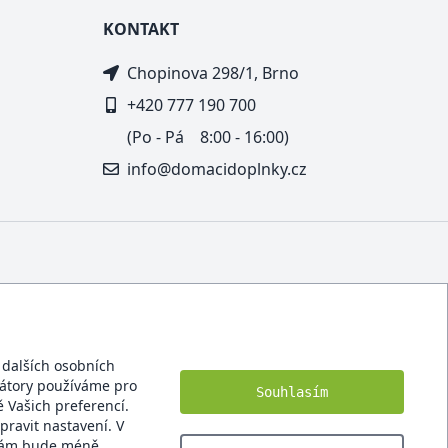
KONTAKT
Chopinova 298/1, Brno
+420 777 190 700
(Po - Pá 8:00 - 16:00)
info@domacidoplnky.cz
í dalších osobních
ikátory používáme pro
Souhlasím
 Vašich preferencí.
pravit nastavení. V
 Vám bude méně