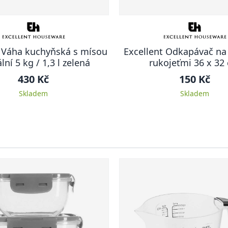
t Váha kuchyňská s mísou
Excellent Odkapávač na
ální 5 kg / 1,3 l zelená
rukojeťmi 36 x 32
430 Kč
150 Kč
Skladem
Skladem