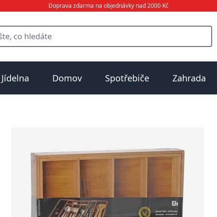
Doprava zdarma na objednávky nad 2000 Kč
Jídelna
Domov
Spotřebiče
Zahrada