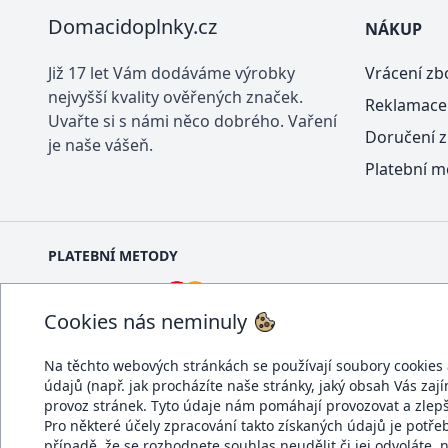
Domacidoplnky.cz
NÁKUP
Již 17 let Vám dodáváme výrobky
Vrácení zb
nejvyšší kvality ověřených značek.
Reklamace
Uvařte si s námi něco dobrého. Vaření
Doručení z
je naše vášeň.
Platební m
PLATEBNÍ METODY
Cookies nás neminuly
Na těchto webových stránkách se používají soubory cookies a 
údajů (např. jak procházíte naše stránky, jaký obsah Vás zaj
DOPRAVCI
provoz stránek. Tyto údaje nám pomáhají provozovat a zlep
Pro některé účely zpracování takto získaných údajů je potř
případě, že se rozhodnete souhlas neudělit či jej odvolá