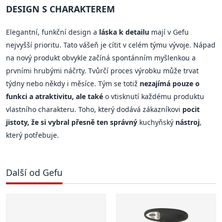
DESIGN S CHARAKTEREM
Elegantní, funkční design a
láska k detailu
mají v Gefu
nejvyšší prioritu. Tato vášeň je cítit v celém týmu vývoje. Nápad
na nový produkt obvykle začíná spontánním myšlenkou a
prvními hrubými náčrty. Tvůrčí proces výrobku může trvat
týdny nebo někdy i měsíce. Tým se totiž
nezajímá pouze o
funkci a atraktivitu, ale také
o vtisknutí každému produktu
vlastního charakteru. Toho, který dodává zákazníkovi
pocit
jistoty, že si vybral přesně ten správný
kuchyňský
nástroj
,
který potřebuje.
Další od Gefu