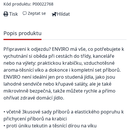
Kód produktu: P00022768
Zeptat se
Tisk
Hlídat
Popis produktu
Připraveni k odjezdu? ENVIRO má vše, co potřebujete k
vychutnání si oběda při cestách do třídy, kanceláře
nebo na výlety: praktickou krabičku, vzduchotěsné
aroma-těsnící víko a dokonce i kompletní set příborů.
ENVIRO není ideální jen pro studená jídla, jako jsou
lahodné sendviče nebo křupavé saláty, ale je také
mikrovlnně bezpečná, takže můžete rychle a přímo
ohřívat zdravé domácí jídlo.
• včetně 3kusové sady příborů a elastického popruhu k
přichycení příborů na krabici
• proti úniku tekutin a těsnící dírou na víku