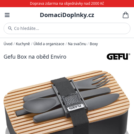
Doprava zdarma na objednávky nad 2000 Kč
DomaciDoplnky.cz
Co hledáte...
Úvod
/
Kuchyně
/
Úklid a organizace
/
Na svačinu
/
Boxy
Gefu Box na oběd Enviro