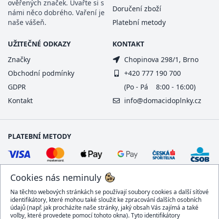
ověřených značek. Uvařte si s
Doručení zboží
námi něco dobrého. Vaření je
naše vášeň.
Platební metody
UŽITEČNÉ ODKAZY
KONTAKT
Značky
Chopinova 298/1, Brno
Obchodní podmínky
+420 777 190 700
GDPR
(Po - Pá 8:00 - 16:00)
Kontakt
info@domacidoplnky.cz
PLATEBNÍ METODY
Cookies nás neminuly
Na těchto webových stránkách se používají soubory cookies a další síťové
identifikátory, které mohou také sloužit ke zpracování dalších osobních
údajů (např. jak procházíte naše stránky, jaký obsah Vás zajímá a také
volby, které provedete pomocí tohoto okna). Tyto identifikátory