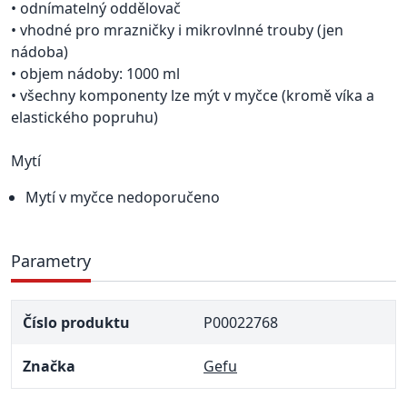
• odnímatelný oddělovač
• vhodné pro mrazničky i mikrovlnné trouby (jen
nádoba)
• objem nádoby: 1000 ml
• všechny komponenty lze mýt v myčce (kromě víka a
elastického popruhu)
Mytí
Mytí v myčce nedoporučeno
Parametry
Číslo produktu
P00022768
Značka
Gefu