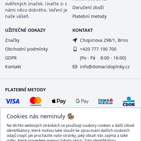
ověřených značek. Uvařte si s
Doručení zboží
námi něco dobrého. Vaření je
naše vášeň.
Platební metody
UŽITEČNÉ ODKAZY
KONTAKT
Značky
Chopinova 298/1, Brno
Obchodní podmínky
+420 777 190 700
GDPR
(Po - Pá 8:00 - 16:00)
Kontakt
info@domacidoplnky.cz
PLATEBNÍ METODY
Cookies nás neminuly
Na těchto webových stránkách se používají soubory cookies a další síťové
identifikátory, které mohou také sloužit ke zpracování dalších osobních
údajů (např. jak procházíte naše stránky, jaký obsah Vás zajímá a také
volby, které provedete pomocí tohoto okna). Tyto identifikátory