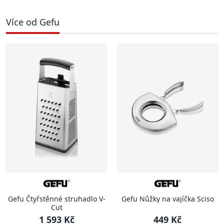
Více od Gefu
Gefu Čtyřstěnné struhadlo V-
Gefu Nůžky na vajíčka Sciso
Cut
1 593 Kč
449 Kč