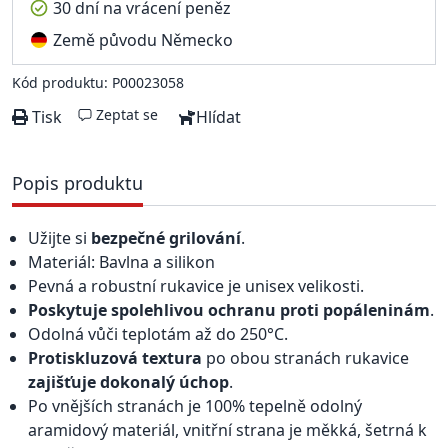
30 dní na vrácení peněz
Země původu Německo
Kód produktu: P00023058
Zeptat se
Tisk
Hlídat
Popis produktu
Užijte si
bezpečné
grilování
.
Materiál: Bavlna a silikon
Pevná a robustní rukavice je unisex velikosti.
Poskytuje spolehlivou ochranu proti popáleninám
.
Odolná vůči teplotám až do 250°C.
Protiskluzová textura
po obou stranách rukavice
zajišťuje dokonalý úchop
.
Po vnějších stranách je 100% tepelně odolný
aramidový materiál, vnitřní strana je měkká, šetrná k