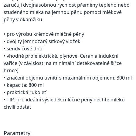
zaručují dvojnásobnou rychlost přeměny teplého nebo
studeného mléka na jemnou pěnu pomocí mlékové
pěny v okamžiku.
• pro výrobu krémové mléčné pěny
• dvojitý jemnozarý sítkový vložek
• sendvičové dno
• vhodné pro elektrické, plynové, Ceran a indukční
vařiče (v závislosti na minimální detekovatelné šířce
hrnce)
• značení objemu uvnitř s maximálním objemem: 300 ml
• kapacita: 800 ml
• praktická rukojeť
• TIP: pro ideální výsledek mléčné pěny nechte mléko
chvíli odstát
Parametry