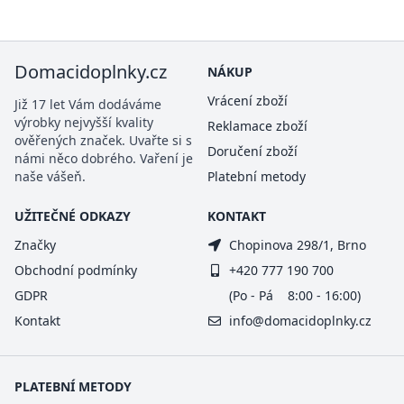
Domacidoplnky.cz
NÁKUP
Vrácení zboží
Již 17 let Vám dodáváme
výrobky nejvyšší kvality
Reklamace zboží
ověřených značek. Uvařte si s
Doručení zboží
námi něco dobrého. Vaření je
naše vášeň.
Platební metody
UŽITEČNÉ ODKAZY
KONTAKT
Značky
Chopinova 298/1, Brno
Obchodní podmínky
+420 777 190 700
GDPR
(Po - Pá 8:00 - 16:00)
Kontakt
info@domacidoplnky.cz
PLATEBNÍ METODY