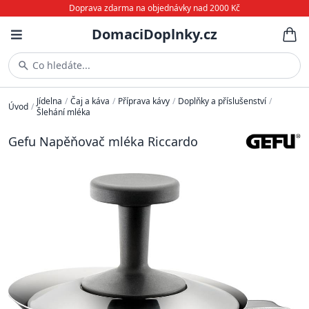
Doprava zdarma na objednávky nad 2000 Kč
DomaciDoplnky.cz
Co hledáte...
Jídelna
/
Čaj a káva
/
Příprava kávy
/
Doplňky a příslušenství
/
Úvod
/
Šlehání mléka
Gefu Napěňovač mléka Riccardo