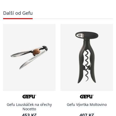
Další od Gefu
Gefu Louskáček na ořechy
Gefu Vývrtka Moltovino
Nocetto
453 Kč
407 Kč