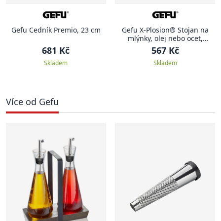
Gefu Cedník Premio, 23 cm
Gefu X-Plosion® Stojan na
mlýnky, olej nebo ocet,
velikost M
681 Kč
567 Kč
Skladem
Skladem
Více od Gefu