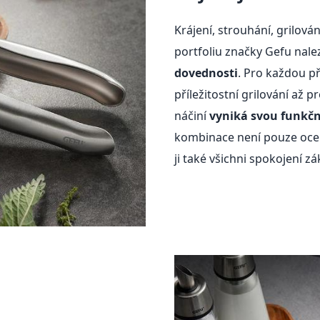
Krájení, strouhání, grilová
portfoliu značky Gefu nal
dovednosti
. Pro každou př
příležitostní grilování až 
náčiní
vyniká svou funkčn
kombinace není pouze oceň
ji také všichni spokojení z