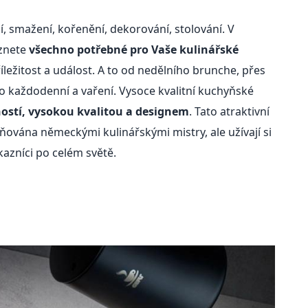
ní, smažení, kořenění, dekorování, stolování. V
eznete
všechno potřebné pro Vaše kulinářské
íležitost a událost. A to od nedělního brunche, přes
pro každodenní a vaření. Vysoce kvalitní kuchyňské
ostí, vysokou kvalitou a designem
. Tato atraktivní
ována německými kulinářskými mistry, ale užívají si
ákazníci po celém světě.