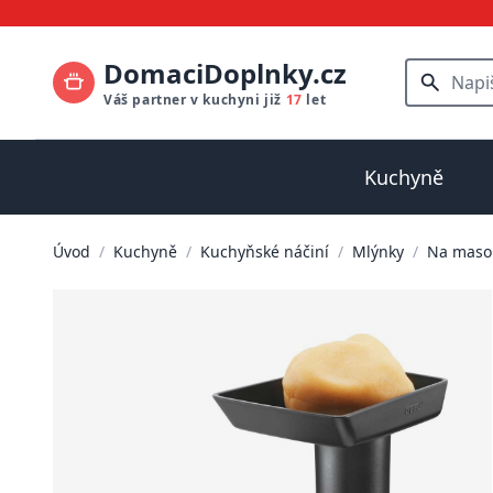
DomaciDoplnky.cz
Váš partner v kuchyni již
17
let
Kuchyně
Úvod
/
Kuchyně
/
Kuchyňské náčiní
/
Mlýnky
/
Na maso