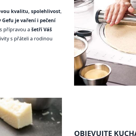
vou kvalitu, spolehlivost
,
 Gefu je vaření i pečení
 s přípravou a
šetří Váš
vity s přáteli a rodinou
OBJEVUJTE KUCH