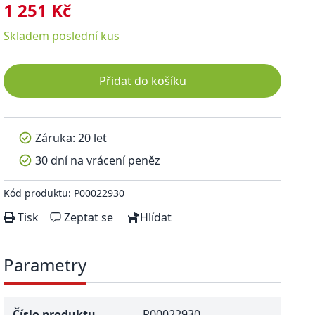
1 251 Kč
Skladem
poslední kus
Přidat do košíku
Záruka: 20 let
30 dní na vrácení peněz
Kód produktu: P00022930
Tisk
Zeptat se
Hlídat
Parametry
Číslo produktu
P00022930