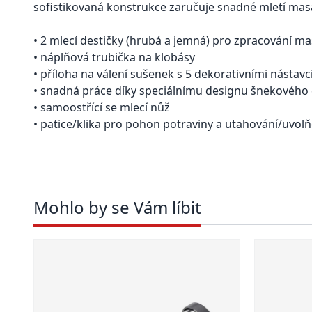
sofistikovaná konstrukce zaručuje snadné mletí masa
• 2 mlecí destičky (hrubá a jemná) pro zpracování mas
• náplňová trubička na klobásy
• příloha na válení sušenek s 5 dekorativními nástavc
• snadná práce díky speciálnímu designu šnekového 
• samoostřící se mlecí nůž
• patice/klika pro pohon potraviny a utahování/uvol
Mohlo by se Vám líbit