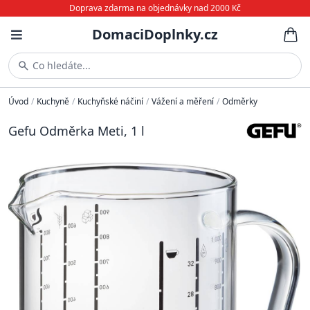
Doprava zdarma na objednávky nad 2000 Kč
DomaciDoplnky.cz
Co hledáte...
Úvod
/
Kuchyně
/
Kuchyňské náčiní
/
Vážení a měření
/
Odměrky
Gefu Odměrka Meti, 1 l