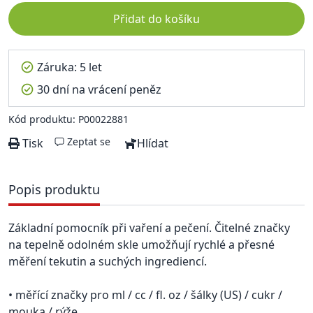
Přidat do košíku
Záruka: 5 let
30 dní na vrácení peněz
Kód produktu: P00022881
Zeptat se
Tisk
Hlídat
Popis produktu
Základní pomocník při vaření a pečení. Čitelné značky
na tepelně odolném skle umožňují rychlé a přesné
měření tekutin a suchých ingrediencí.
• měřící značky pro ml / cc / fl. oz / šálky (US) / cukr /
mouka / rýže