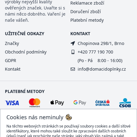
výrobky nejvyšší kvality
Reklamace zboží
ověřených značek. Uvařte si s
Doručení zboží
námi něco dobrého. Vaření je
naše vášeň.
Platební metody
UŽITEČNÉ ODKAZY
KONTAKT
Značky
Chopinova 298/1, Brno
Obchodní podmínky
+420 777 190 700
GDPR
(Po - Pá 8:00 - 16:00)
Kontakt
info@domacidoplnky.cz
PLATEBNÍ METODY
Cookies nás neminuly
Na těchto webových stránkách se používají soubory cookies a další síťové
identifikátory, které mohou také sloužit ke zpracování dalších osobních
údajů (např. jak procházíte naše stránky, jaký obsah Vás zajímá a také