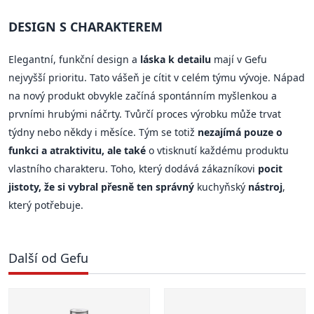
DESIGN S CHARAKTEREM
Elegantní, funkční design a
láska k detailu
mají v Gefu
nejvyšší prioritu. Tato vášeň je cítit v celém týmu vývoje. Nápad
na nový produkt obvykle začíná spontánním myšlenkou a
prvními hrubými náčrty. Tvůrčí proces výrobku může trvat
týdny nebo někdy i měsíce. Tým se totiž
nezajímá pouze o
funkci a atraktivitu, ale také
o vtisknutí každému produktu
vlastního charakteru. Toho, který dodává zákazníkovi
pocit
jistoty, že si vybral přesně ten správný
kuchyňský
nástroj
,
který potřebuje.
Další od Gefu