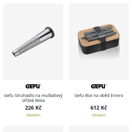
Gefu Struhadlo na muškátový
Gefu Box na oběd Enviro
oříšek Mola
226 Kč
612 Kč
Skladem
Skladem