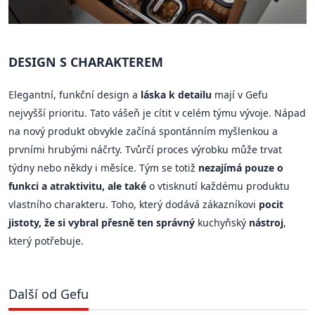
DESIGN S CHARAKTEREM
Elegantní, funkční design a
láska k detailu
mají v Gefu
nejvyšší prioritu. Tato vášeň je cítit v celém týmu vývoje. Nápad
na nový produkt obvykle začíná spontánním myšlenkou a
prvními hrubými náčrty. Tvůrčí proces výrobku může trvat
týdny nebo někdy i měsíce. Tým se totiž
nezajímá pouze o
funkci a atraktivitu, ale také
o vtisknutí každému produktu
vlastního charakteru. Toho, který dodává zákazníkovi
pocit
jistoty, že si vybral přesně ten správný
kuchyňský
nástroj
,
který potřebuje.
Další od Gefu