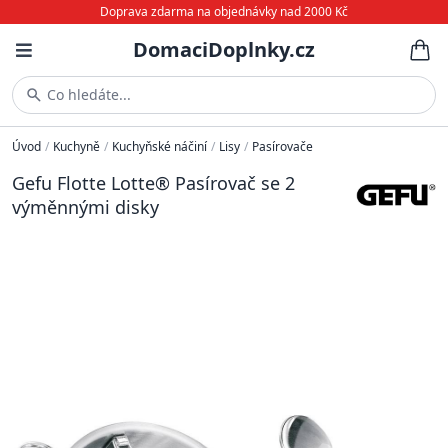
Doprava zdarma na objednávky nad 2000 Kč
DomaciDoplnky.cz
Co hledáte...
Úvod
/
Kuchyně
/
Kuchyňské náčiní
/
Lisy
/
Pasírovače
Gefu Flotte Lotte® Pasírovač se 2
výměnnými disky