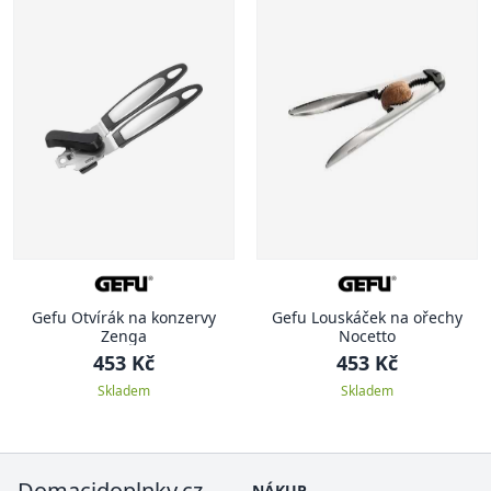
Gefu Otvírák na konzervy
Gefu Louskáček na ořechy
Zenga
Nocetto
453 Kč
453 Kč
Skladem
Skladem
Domacidoplnky.cz
NÁKUP