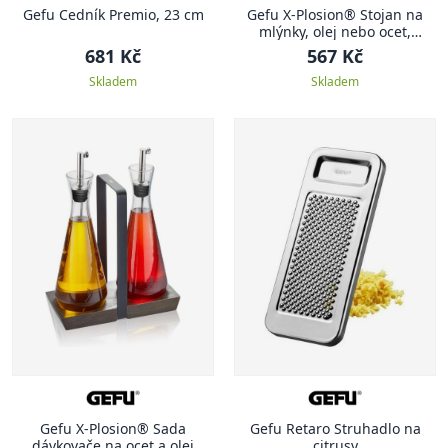
Gefu Cedník Premio, 23 cm
Gefu X-Plosion® Stojan na
mlýnky, olej nebo ocet,
velikost M
681 Kč
567 Kč
Skladem
Skladem
Gefu X-Plosion® Sada
Gefu Retaro Struhadlo na
dávkovače na ocet a olej
citrusy