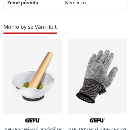
Země původu
Německo
Mohlo by se Vám líbit
Gefu Porcelánový hmoždíř se
Gefu Ochranná rukavice proti