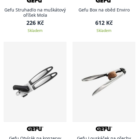
Gefu Struhadlo na muškátový
Gefu Box na oběd Enviro
oříšek Mola
226 Kč
612 Kč
Skladem
Skladem
Gefu Otvírák na konzervy
Gefu Louskáček na ořechy