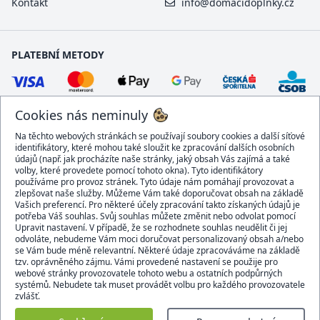
Kontakt
info@domacidoplnky.cz
PLATEBNÍ METODY
Cookies nás neminuly
Na těchto webových stránkách se používají soubory cookies a další síťové
identifikátory, které mohou také sloužit ke zpracování dalších osobních
údajů (např. jak procházíte naše stránky, jaký obsah Vás zajímá a také
volby, které provedete pomocí tohoto okna). Tyto identifikátory
používáme pro provoz stránek. Tyto údaje nám pomáhají provozovat a
DOPRAVCI
zlepšovat naše služby. Můžeme Vám také doporučovat obsah na základě
Vašich preferencí. Pro některé účely zpracování takto získaných údajů je
potřeba Váš souhlas. Svůj souhlas můžete změnit nebo odvolat pomocí
Upravit nastavení. V případě, že se rozhodnete souhlas neudělit či jej
odvoláte, nebudeme Vám moci doručovat personalizovaný obsah a/nebo
se Vám bude méně relevantní. Některé údaje zpracováváme na základě
BEZPEČNÝ OBCHOD
tzv. oprávněného zájmu. Vámi provedené nastavení se použije pro
webové stránky provozovatele tohoto webu a ostatních podpůrných
systémů. Nebudete tak muset provádět volbu pro každého provozovatele
zvlášť.
Domacidoplnky.cz © 2007 - 2026