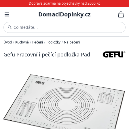
Doprava zdarma na objednávky nad 2000 Kč
DomaciDoplnky.cz
Co hledáte...
Úvod
/
Kuchyně
/
Pečení
/
Podložky
/
Na pečení
Gefu Pracovní i pečící podložka Pad