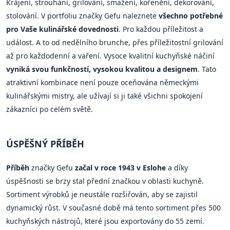
Krájení, strouhání, grilování, smažení, kořenění, dekorování,
stolování. V portfoliu značky Gefu naleznete
všechno potřebné
pro Vaše kulinářské dovednosti
. Pro každou příležitost a
událost. A to od nedělního brunche, přes příležitostní grilování
až pro každodenní a vaření. Vysoce kvalitní kuchyňské náčiní
vyniká svou funkčností, vysokou kvalitou a designem
. Tato
atraktivní kombinace není pouze oceňována německými
kulinářskými mistry, ale užívají si ji také všichni spokojení
zákazníci po celém světě.
ÚSPĚŠNÝ PŘÍBĚH
Příběh
značky Gefu
začal v roce 1943 v Eslohe
a díky
úspěšnosti se brzy stal přední značkou v oblasti kuchyně.
Sortiment výrobků je neustále rozšiřován, aby se zajistil
dynamický růst. V současné době má tento sortiment přes 500
kuchyňských nástrojů, které jsou exportovány do 55 zemí.