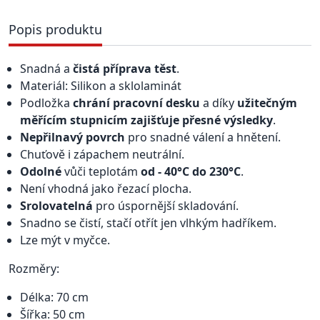
Popis produktu
Snadná a
čistá příprava těst
.
Materiál: Silikon a sklolaminát
Podložka
chrání pracovní desku
a díky
užitečným
měřícím stupnicím zajišťuje přesné výsledky
.
Nepřilnavý povrch
pro snadné válení a hnětení.
Chuťově i zápachem neutrální.
Odolné
vůči teplotám
od - 40°C do 230°C
.
Není vhodná jako řezací plocha.
Srolovatelná
pro úspornější skladování.
Snadno se čistí, stačí otřít jen vlhkým hadříkem.
Lze mýt v myčce.
Rozměry:
Délka: 70 cm
Šířka: 50 cm