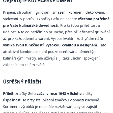
OBJEVUJTE KUCHAŘSKÉ UMĚNÍ
Krájení, strouhání, grilování, smažení, kořenění, dekorování,
stolování. V portfoliu značky Gefu naleznete
všechno potřebné
pro Vaše kulinářské dovednosti
. Pro každou příležitost a
událost. A to od nedělního brunche, přes příležitostní grilování
až pro každodenní a vaření. Vysoce kvalitní kuchyňské náčiní
vyniká svou funkčností, vysokou kvalitou a designem
. Tato
atraktivní kombinace není pouze oceňována německými
kulinářskými mistry, ale užívají si ji také všichni spokojení
zákazníci po celém světě.
ÚSPĚŠNÝ PŘÍBĚH
Příběh
značky Gefu
začal v roce 1943 v Eslohe
a díky
úspěšnosti se brzy stal přední značkou v oblasti kuchyně.
Sortiment výrobků je neustále rozšiřován, aby se zajistil