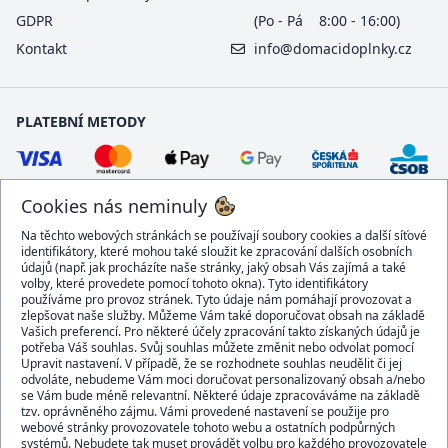
GDPR
(Po - Pá 8:00 - 16:00)
Kontakt
info@domacidoplnky.cz
PLATEBNÍ METODY
Cookies nás neminuly
Na těchto webových stránkách se používají soubory cookies a další síťové
identifikátory, které mohou také sloužit ke zpracování dalších osobních
údajů (např. jak procházíte naše stránky, jaký obsah Vás zajímá a také
volby, které provedete pomocí tohoto okna). Tyto identifikátory
používáme pro provoz stránek. Tyto údaje nám pomáhají provozovat a
DOPRAVCI
zlepšovat naše služby. Můžeme Vám také doporučovat obsah na základě
Vašich preferencí. Pro některé účely zpracování takto získaných údajů je
potřeba Váš souhlas. Svůj souhlas můžete změnit nebo odvolat pomocí
Upravit nastavení. V případě, že se rozhodnete souhlas neudělit či jej
odvoláte, nebudeme Vám moci doručovat personalizovaný obsah a/nebo
se Vám bude méně relevantní. Některé údaje zpracováváme na základě
BEZPEČNÝ OBCHOD
tzv. oprávněného zájmu. Vámi provedené nastavení se použije pro
webové stránky provozovatele tohoto webu a ostatních podpůrných
systémů. Nebudete tak muset provádět volbu pro každého provozovatele