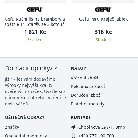
Gefu Ruční lis na brambory a
Gefu Parti Kráječ jablek
spätzle Tri Star®, se 3 kotouči
1 821 Kč
316 Kč
Skladem
Skladem
Domacidoplnky.cz
NÁKUP
Vrácení zboží
Již 17 let Vám dodáváme
výrobky nejvyšší kvality
Reklamace zboží
ověřených značek. Uvařte si s
Doručení zboží
námi něco dobrého. Vaření je
naše vášeň.
Platební metody
UŽITEČNÉ ODKAZY
KONTAKT
Značky
Chopinova 298/1, Brno
Obchodní podmínky
+420 777 190 700