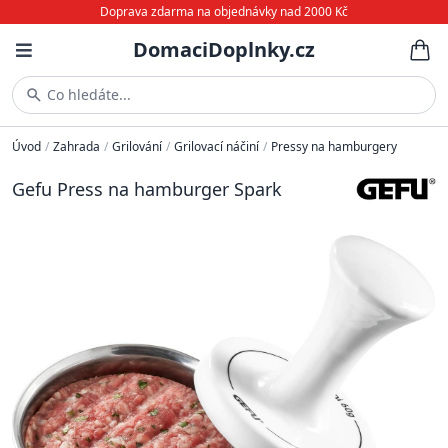
Doprava zdarma na objednávky nad 2000 Kč
DomaciDoplnky.cz
Co hledáte...
Úvod
/
Zahrada
/
Grilování
/
Grilovací náčiní
/
Pressy na hamburgery
Gefu Press na hamburger Spark