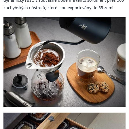
dynamický růst. V současné době má tento sortiment přes 500
kuchyňských nástrojů, které jsou exportovány do 55 zemí.