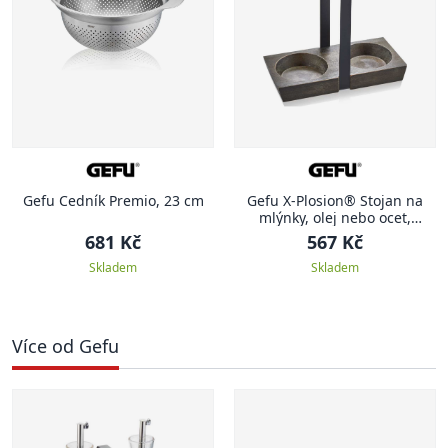
Gefu Cedník Premio, 23 cm
Gefu X-Plosion® Stojan na
mlýnky, olej nebo ocet,
velikost M
681 Kč
567 Kč
Skladem
Skladem
Více od Gefu