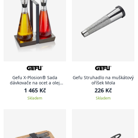
Gefu X-Plosion® Sada
Gefu Struhadlo na muškátový
dávkovače na ocet a olej
oříšek Mola
včetně stojánku
1 465 Kč
226 Kč
Skladem
Skladem