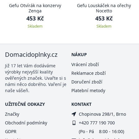
Gefu Otvírák na konzervy
Gefu Louskáček na ořechy
Zenga
Nocetto
453 Kč
453 Kč
Skladem
Skladem
Domacidoplnky.cz
NÁKUP
Vrácení zboží
Již 17 let Vám dodáváme
výrobky nejvyšší kvality
Reklamace zboží
ověřených značek. Uvařte si s
Doručení zboží
námi něco dobrého. Vaření je
naše vášeň.
Platební metody
UŽITEČNÉ ODKAZY
KONTAKT
Značky
Chopinova 298/1, Brno
Obchodní podmínky
+420 777 190 700
GDPR
(Po - Pá 8:00 - 16:00)