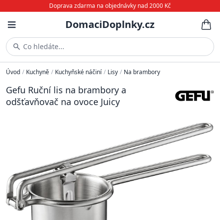
Doprava zdarma na objednávky nad 2000 Kč
DomaciDoplnky.cz
Co hledáte...
Úvod
/
Kuchyně
/
Kuchyňské náčiní
/
Lisy
/
Na brambory
Gefu Ruční lis na brambory a
odšťavňovač na ovoce Juicy