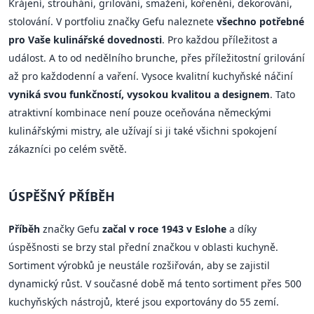
Krájení, strouhání, grilování, smažení, kořenění, dekorování,
stolování. V portfoliu značky Gefu naleznete
všechno potřebné
pro Vaše kulinářské dovednosti
. Pro každou příležitost a
událost. A to od nedělního brunche, přes příležitostní grilování
až pro každodenní a vaření. Vysoce kvalitní kuchyňské náčiní
vyniká svou funkčností, vysokou kvalitou a designem
. Tato
atraktivní kombinace není pouze oceňována německými
kulinářskými mistry, ale užívají si ji také všichni spokojení
zákazníci po celém světě.
ÚSPĚŠNÝ PŘÍBĚH
Příběh
značky Gefu
začal v roce 1943 v Eslohe
a díky
úspěšnosti se brzy stal přední značkou v oblasti kuchyně.
Sortiment výrobků je neustále rozšiřován, aby se zajistil
dynamický růst. V současné době má tento sortiment přes 500
kuchyňských nástrojů, které jsou exportovány do 55 zemí.