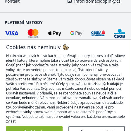
Kontakt
info@domacidoplnky.cz
PLATEBNÍ METODY
Cookies nás neminuly
Na těchto webových stránkách se používají soubory cookies a další síťové
identifikátory, které mohou také sloužit ke zpracování dalších osobních
údajů (např. jak procházíte naše stránky, jaký obsah Vás zajímá a také
volby, které provedete pomocí tohoto okna). Tyto identifikátory
používáme pro provoz stránek. Tyto údaje nám pomáhají provozovat a
DOPRAVCI
zlepšovat naše služby. Můžeme Vám také doporučovat obsah na základě
Vašich preferencí. Pro některé účely zpracování takto získaných údajů je
potřeba Váš souhlas. Svůj souhlas můžete změnit nebo odvolat pomocí
Upravit nastavení. V případě, že se rozhodnete souhlas neudělit či jej
odvoláte, nebudeme Vám moci doručovat personalizovaný obsah a/nebo
se Vám bude méně relevantní. Některé údaje zpracováváme na základě
BEZPEČNÝ OBCHOD
tzv. oprávněného zájmu. Vámi provedené nastavení se použije pro
webové stránky provozovatele tohoto webu a ostatních podpůrných
systémů. Nebudete tak muset provádět volbu pro každého provozovatele
zvlášť.
Domacidoplnky.cz © 2007 - 2026