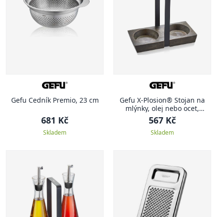
Gefu Cedník Premio, 23 cm
Gefu X-Plosion® Stojan na
mlýnky, olej nebo ocet,
velikost M
681 Kč
567 Kč
Skladem
Skladem