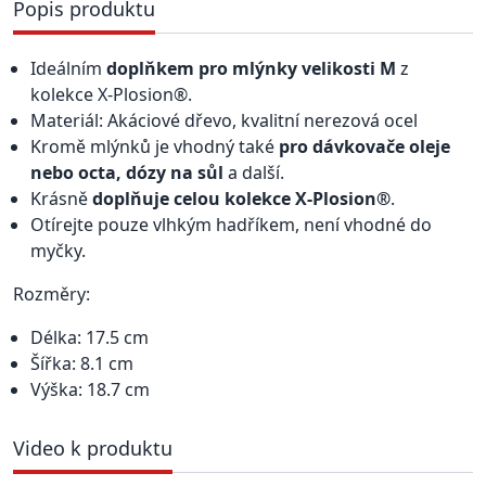
Popis produktu
Ideálním
doplňkem pro mlýnky velikosti M
z
kolekce X-Plosion®.
Materiál: Akáciové dřevo, kvalitní nerezová ocel
Kromě mlýnků je vhodný také
pro dávkovače oleje
nebo octa, dózy na sůl
a další.
Krásně
doplňuje celou kolekce X-Plosion®
.
Otírejte pouze vlhkým hadříkem, není vhodné do
myčky.
Rozměry:
Délka: 17.5 cm
Šířka: 8.1 cm
Výška: 18.7 cm
Video k produktu