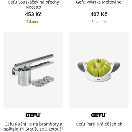
Gefu Louskáček na ořechy
Gefu Vývrtka Moltovino
Nocetto
453 Kč
407 Kč
Skladem
Skladem
Gefu Ruční lis na brambory a
Gefu Parti Kráječ jablek
spätzle Tri Star®, se 3 kotouči