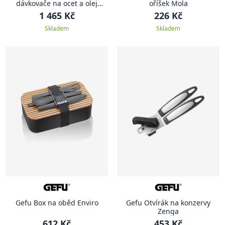
dávkovače na ocet a olej
oříšek Mola
včetně stojánku
1 465 Kč
226 Kč
Skladem
Skladem
Gefu Box na oběd Enviro
Gefu Otvírák na konzervy
Zenga
612 Kč
453 Kč