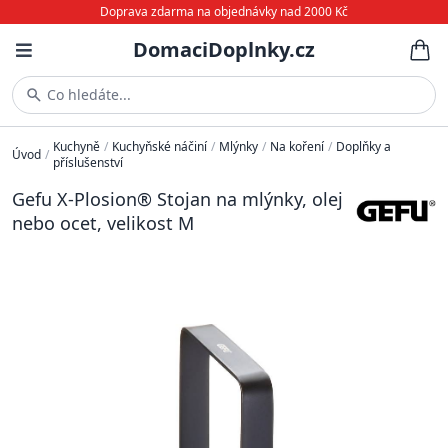
Doprava zdarma na objednávky nad 2000 Kč
DomaciDoplnky.cz
Co hledáte...
Kuchyně
/
Kuchyňské náčiní
/
Mlýnky
/
Na koření
/
Doplňky a
Úvod
/
příslušenství
Gefu X-Plosion® Stojan na mlýnky, olej
nebo ocet, velikost M