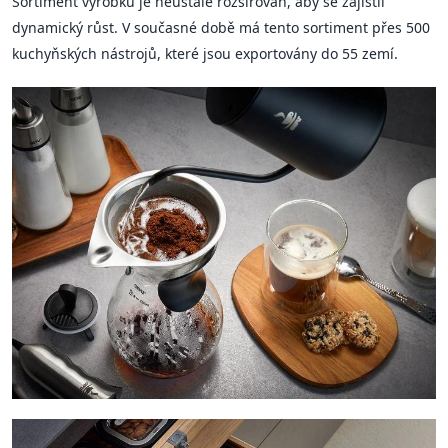
Sortiment výrobků je neustále rozšiřován, aby se zajistil
dynamický růst. V současné době má tento sortiment přes 500
kuchyňských nástrojů, které jsou exportovány do 55 zemí.