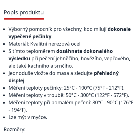
Popis produktu
Výborný pomocník pro všechny, kdo milují
dokonale
vypečené pečínky
.
Materiál: Kvalitní nerezová ocel
S tímto teploměrem
dosáhnete dokonalého
výsledku
při pečení jehněčího, hovězího, vepřového,
ale také kachního a srnčího.
Jednoduše vložte do masa a sledujte
přehledný
displej
.
Měření teploty pečínky: 25°C - 100°C (75°F - 212°F).
Měření teploty v troubě: 50°C - 300°C (122°F - 572°F).
Měření teploty při pomalém pečení: 80°C - 90°C (176°F
- 194°F).
Lze mýt v myčce.
Rozměry: