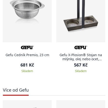
Gefu Cedník Premio, 23 cm
Gefu X-Plosion® Stojan na
mlýnky, olej nebo ocet,
velikost M
681 Kč
567 Kč
Skladem
Skladem
Více od Gefu