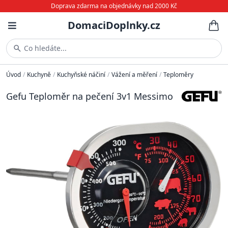
Doprava zdarma na objednávky nad 2000 Kč
DomaciDoplnky.cz
Co hledáte...
Úvod
/
Kuchyně
/
Kuchyňské náčiní
/
Vážení a měření
/
Teploměry
Gefu Teploměr na pečení 3v1 Messimo