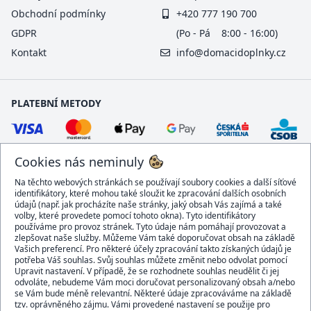
Obchodní podmínky
+420 777 190 700
GDPR
(Po - Pá 8:00 - 16:00)
Kontakt
info@domacidoplnky.cz
PLATEBNÍ METODY
Cookies nás neminuly
Na těchto webových stránkách se používají soubory cookies a další síťové
identifikátory, které mohou také sloužit ke zpracování dalších osobních
údajů (např. jak procházíte naše stránky, jaký obsah Vás zajímá a také
volby, které provedete pomocí tohoto okna). Tyto identifikátory
používáme pro provoz stránek. Tyto údaje nám pomáhají provozovat a
DOPRAVCI
zlepšovat naše služby. Můžeme Vám také doporučovat obsah na základě
Vašich preferencí. Pro některé účely zpracování takto získaných údajů je
potřeba Váš souhlas. Svůj souhlas můžete změnit nebo odvolat pomocí
Upravit nastavení. V případě, že se rozhodnete souhlas neudělit či jej
odvoláte, nebudeme Vám moci doručovat personalizovaný obsah a/nebo
se Vám bude méně relevantní. Některé údaje zpracováváme na základě
BEZPEČNÝ OBCHOD
tzv. oprávněného zájmu. Vámi provedené nastavení se použije pro