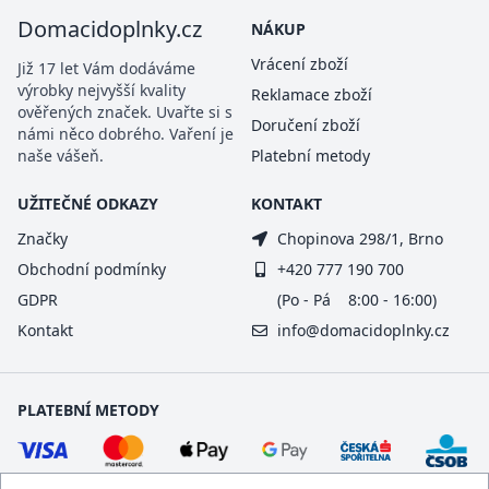
Domacidoplnky.cz
NÁKUP
Vrácení zboží
Již 17 let Vám dodáváme
výrobky nejvyšší kvality
Reklamace zboží
ověřených značek. Uvařte si s
Doručení zboží
námi něco dobrého. Vaření je
naše vášeň.
Platební metody
UŽITEČNÉ ODKAZY
KONTAKT
Značky
Chopinova 298/1, Brno
Obchodní podmínky
+420 777 190 700
GDPR
(Po - Pá 8:00 - 16:00)
Kontakt
info@domacidoplnky.cz
PLATEBNÍ METODY