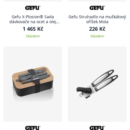
Gefu X-Plosion® Sada
Gefu Struhadlo na muškátový
dávkovače na ocet a olej
oříšek Mola
včetně stojánku
1 465 Kč
226 Kč
Skladem
Skladem