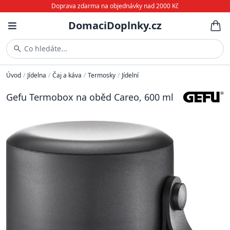
Doprava zdarma na objednávky nad 2000 Kč
DomaciDoplnky.cz
Co hledáte...
Úvod
/
Jídelna
/
Čaj a káva
/
Termosky
/
Jídelní
Gefu Termobox na oběd Careo, 600 ml