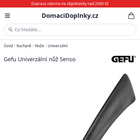
Doprava zdarma na objednávky nad 2000 Kč
DomaciDoplnky.cz
Co hledáte...
Úvod
/
Kuchyně
/
Nože
/
Univerzální
Gefu Univerzální nůž Senso