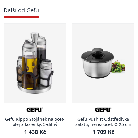
Další od Gefu
Gefu Kippo Stojánek na ocet-
Gefu Push It Odstředivka
olej a kořenky, 5-dílný
salátu, nerez.ocel, Ø 25 cm
1 438 Kč
1 709 Kč