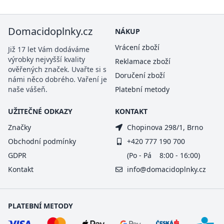
Domacidoplnky.cz
NÁKUP
Vrácení zboží
Již 17 let Vám dodáváme
výrobky nejvyšší kvality
Reklamace zboží
ověřených značek. Uvařte si s
Doručení zboží
námi něco dobrého. Vaření je
naše vášeň.
Platební metody
UŽITEČNÉ ODKAZY
KONTAKT
Značky
Chopinova 298/1, Brno
Obchodní podmínky
+420 777 190 700
GDPR
(Po - Pá 8:00 - 16:00)
Kontakt
info@domacidoplnky.cz
PLATEBNÍ METODY