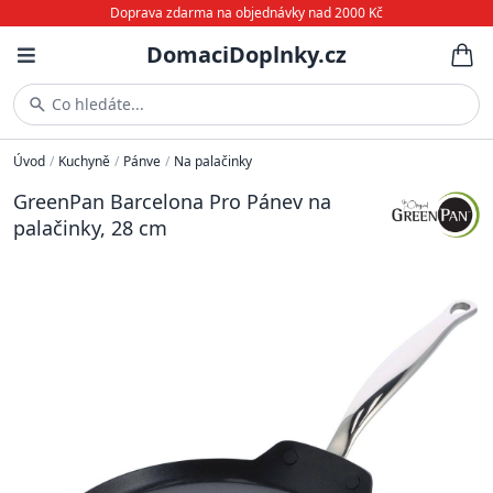
Doprava zdarma na objednávky nad 2000 Kč
DomaciDoplnky.cz
Co hledáte...
Úvod
/
Kuchyně
/
Pánve
/
Na palačinky
GreenPan Barcelona Pro Pánev na
palačinky, 28 cm