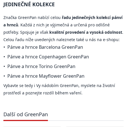
JEDINEČNÉ KOLEKCE
Značka GreenPan nabízí celou
řadu jedinečných kolekcí pánví
a hrnců
. Každá z nich je výjimečná a určená pro odlišné
potřeby. Spojuje je však
kvalitní provedení a vysoká odolnost
.
Celou řadu níže uvedených naleznete také u nás na e-shopu:
Pánve a hrnce Barcelona GreenPan
Pánve a hrnce Copenhagen GreenPan
Pánve a hrnce Torino GreenPan
Pánve a hrnce Mayflower GreenPan
Vybavte se tedy i Vy nádobím GreenPan, myslete na životní
prostředí a poznejte rozdíl během vaření.
Další od GreenPan