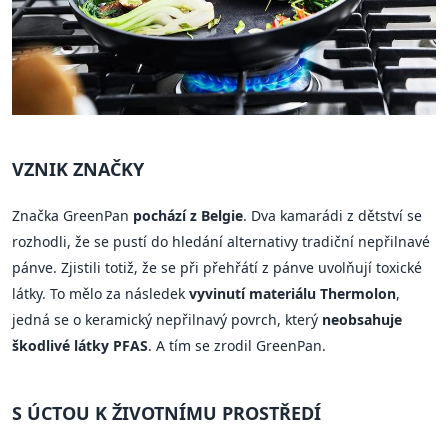
VZNIK ZNAČKY
Značka GreenPan
pochází z Belgie
. Dva kamarádi z dětství se
rozhodli, že se pustí do hledání alternativy tradiční nepřilnavé
pánve. Zjistili totiž, že se při přehřátí z pánve uvolňují toxické
látky. To mělo za následek
vyvinutí materiálu Thermolon
,
jedná se o keramický nepřilnavý povrch, který
neobsahuje
škodlivé látky PFAS
. A tím se zrodil GreenPan.
S ÚCTOU K ŽIVOTNÍMU PROSTŘEDÍ