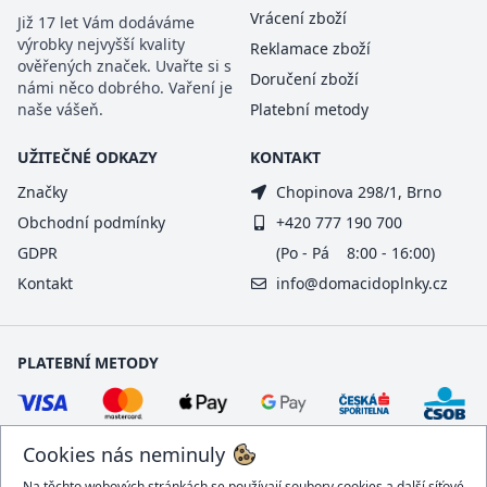
Vrácení zboží
Již 17 let Vám dodáváme
výrobky nejvyšší kvality
Reklamace zboží
ověřených značek. Uvařte si s
Doručení zboží
námi něco dobrého. Vaření je
naše vášeň.
Platební metody
UŽITEČNÉ ODKAZY
KONTAKT
Značky
Chopinova 298/1, Brno
Obchodní podmínky
+420 777 190 700
GDPR
(Po - Pá 8:00 - 16:00)
Kontakt
info@domacidoplnky.cz
PLATEBNÍ METODY
Cookies nás neminuly
Na těchto webových stránkách se používají soubory cookies a další síťové