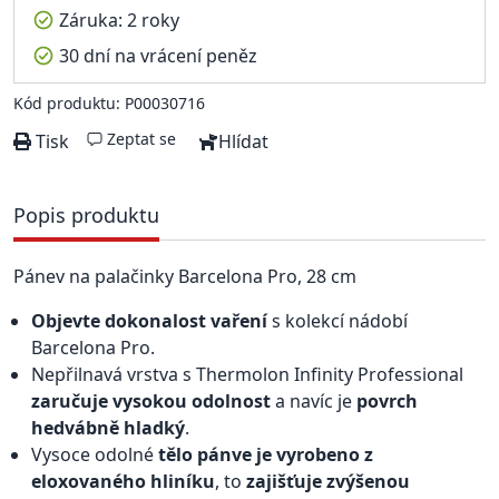
Záruka: 2 roky
30 dní na vrácení peněz
Kód produktu: P00030716
Zeptat se
Tisk
Hlídat
Popis produktu
Pánev na palačinky Barcelona Pro, 28 cm
Objevte dokonalost vaření
s kolekcí nádobí
Barcelona Pro.
Nepřilnavá vrstva s Thermolon Infinity Professional
zaručuje vysokou odolnost
a navíc je
povrch
hedvábně hladký
.
Vysoce odolné
tělo pánve je vyrobeno z
eloxovaného hliníku
, to
zajišťuje zvýšenou