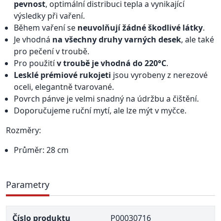
pevnost
, optimální distribuci tepla a vynikající
výsledky při vaření.
Během vaření se
neuvolňují žádné škodlivé látky
.
Je vhodná
na všechny druhy varných desek
, ale také
pro pečení v troubě.
Pro použití
v troubě je vhodná do 220°C
.
Lesklé prémiové rukojeti
jsou vyrobeny z nerezové
oceli, elegantně tvarované.
Povrch pánve je velmi snadný na údržbu a čištění.
Doporučujeme ruční mytí, ale lze mýt v myčce.
Rozměry:
Průměr: 28 cm
Parametry
Číslo produktu
P00030716