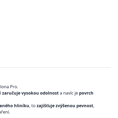
lona Pro.
al
zaručuje vysokou odolnost
a navíc je
povrch
vaného hliníku
, to
zajišťuje zvýšenou pevnost
,
aření.