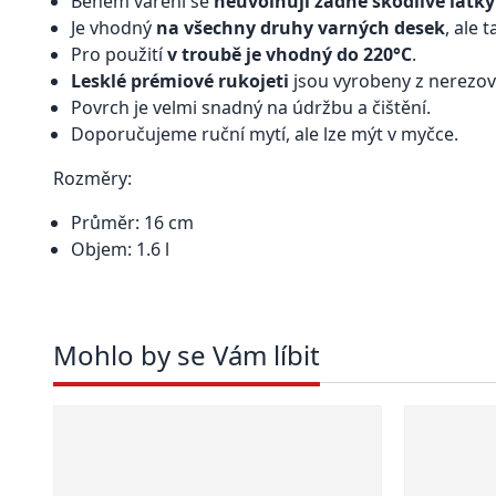
Během vaření se
neuvolňují žádné škodlivé látky
Je vhodný
na všechny druhy varných desek
, ale 
Pro použití
v troubě je vhodný do 220°C
.
Lesklé prémiové rukojeti
jsou vyrobeny z nerezové
Povrch je velmi snadný na údržbu a čištění.
Doporučujeme ruční mytí, ale lze mýt v myčce.
Rozměry:
Průměr: 16 cm
Objem: 1.6 l
Mohlo by se Vám líbit