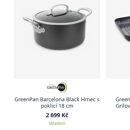
GreenPan Barcelona Black Hrnec s
Green
poklicí 18 cm
Grilo
2 699 Kč
Skladem