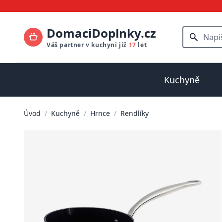
DomaciDoplnky.cz
Váš partner v kuchyni již
17
let
Kuchyně
Úvod
/
Kuchyně
/
Hrnce
/
Rendlíky