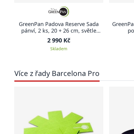
GreenPan Padova Reserve Sada
GreenPa
pánví, 2 ks, 20 + 26 cm, světle
po
krémová
2 990 Kč
Skladem
Více z řady Barcelona Pro