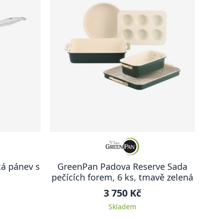
á pánev s
GreenPan Padova Reserve Sada
pečících forem, 6 ks, tmavě zelená
3 750 Kč
Skladem