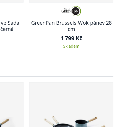
rve Sada
GreenPan Brussels Wok pánev 28
 černá
cm
1 799 Kč
Skladem