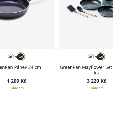
enPan Pánev 24 cm
GreenPan Mayflower Set 
ks
1 209 Kč
3 229 Kč
Skladem
Skladem