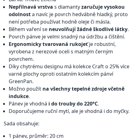
Nepřilnavá vrstva
s diamanty
zaručuje vysokou
odolnost
a navíc je povrch hedvábně hladký, proto
není potřeba používat hodně oleje či másla.
Během vaření se
neuvolňují žádné škodlivé látky
.
Povrch pánve je velmi snadný na údržbu a čištění.
Ergonomicky tvarovaná rukojeť
je robustní,
vyrobena z nerezové oceli s matným černým
povrchem.
Díky chytrému designu má kolekce Craft o 25% více
varné plochy oproti ostatním kolekcím pánví
GreenPan.
Možno použít
na všechny tepelné zdroje včetně
indukce
.
Pánev je vhodná
i do trouby do 220°C
.
Doporučujeme ruční mytí, ale je vhodná i do myčky.
Sada obsahuje:
1 pánev, průměr: 20 cm