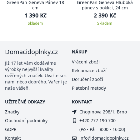
GreenPan Geneva Pánev 18
GreenPan Geneva Hluboká
cm
pánev s poklicí, 24 cm
1 390 Kč
2 390 Kč
Skladem
Skladem
Domacidoplnky.cz
NÁKUP
Vrácení zboží
Již 17 let Vám dodáváme
výrobky nejvyšší kvality
Reklamace zboží
ověřených značek. Uvařte si s
Doručení zboží
námi něco dobrého. Vaření je
naše vášeň.
Platební metody
UŽITEČNÉ ODKAZY
KONTAKT
Značky
Chopinova 298/1, Brno
Obchodní podmínky
+420 777 190 700
GDPR
(Po - Pá 8:00 - 16:00)
Kontakt
info@domacidoplnky.cz