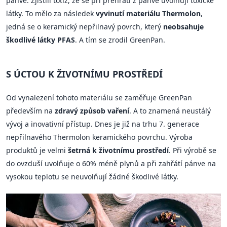
pánve. Zjistili totiž, že se při přehřátí z pánve uvolňují toxické
látky. To mělo za následek
vyvinutí materiálu Thermolon
,
jedná se o keramický nepřilnavý povrch, který
neobsahuje
škodlivé látky PFAS
. A tím se zrodil GreenPan.
S ÚCTOU K ŽIVOTNÍMU PROSTŘEDÍ
Od vynalezení tohoto materiálu se zaměřuje GreenPan
především na
zdravý způsob vaření
. A to znamená neustálý
vývoj a inovativní přístup. Dnes je již na trhu 7. generace
nepřilnavého Thermolon keramického povrchu. Výroba
produktů je velmi
šetrná k životnímu prostředí
. Při výrobě se
do ovzduší uvolňuje o 60% méně plynů a při zahřátí pánve na
vysokou teplotu se neuvolňují žádné škodlivé látky.