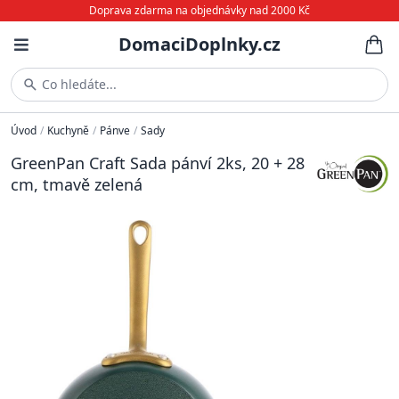
Doprava zdarma na objednávky nad 2000 Kč
DomaciDoplnky.cz
Co hledáte...
Úvod
/
Kuchyně
/
Pánve
/
Sady
GreenPan Craft Sada pánví 2ks, 20 + 28
cm, tmavě zelená