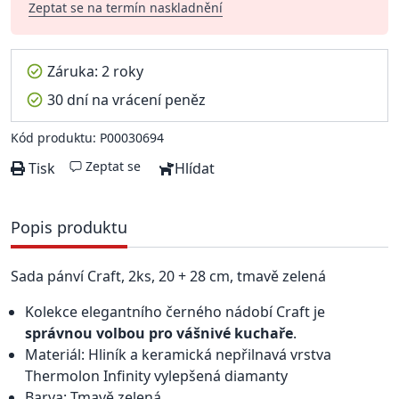
Zeptat se na termín naskladnění
Záruka: 2 roky
30 dní na vrácení peněz
Kód produktu: P00030694
Zeptat se
Tisk
Hlídat
Popis produktu
Sada pánví Craft, 2ks, 20 + 28 cm, tmavě zelená
Kolekce elegantního černého nádobí Craft je
správnou volbou pro vášnivé kuchaře
.
Materiál: Hliník a keramická nepřilnavá vrstva
Thermolon Infinity vylepšená diamanty
Barva: Tmavě zelená