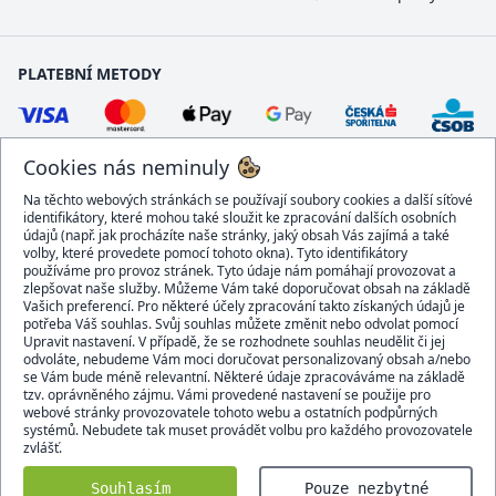
PLATEBNÍ METODY
Cookies nás neminuly
Na těchto webových stránkách se používají soubory cookies a další síťové
identifikátory, které mohou také sloužit ke zpracování dalších osobních
údajů (např. jak procházíte naše stránky, jaký obsah Vás zajímá a také
volby, které provedete pomocí tohoto okna). Tyto identifikátory
používáme pro provoz stránek. Tyto údaje nám pomáhají provozovat a
DOPRAVCI
zlepšovat naše služby. Můžeme Vám také doporučovat obsah na základě
Vašich preferencí. Pro některé účely zpracování takto získaných údajů je
potřeba Váš souhlas. Svůj souhlas můžete změnit nebo odvolat pomocí
Upravit nastavení. V případě, že se rozhodnete souhlas neudělit či jej
odvoláte, nebudeme Vám moci doručovat personalizovaný obsah a/nebo
se Vám bude méně relevantní. Některé údaje zpracováváme na základě
BEZPEČNÝ OBCHOD
tzv. oprávněného zájmu. Vámi provedené nastavení se použije pro
webové stránky provozovatele tohoto webu a ostatních podpůrných
systémů. Nebudete tak muset provádět volbu pro každého provozovatele
zvlášť.
Domacidoplnky.cz © 2007 - 2026
Souhlasím
Pouze nezbytné
Všechna práva vyhrazena.