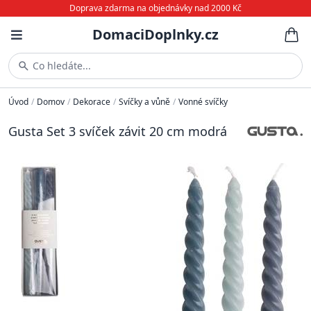
Doprava zdarma na objednávky nad 2000 Kč
DomaciDoplnky.cz
Co hledáte...
Úvod
/
Domov
/
Dekorace
/
Svíčky a vůně
/
Vonné svíčky
Gusta Set 3 svíček závit 20 cm modrá