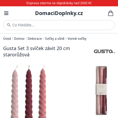
Doprava zdarma na objednávky nad 2000 Kč
DomaciDoplnky.cz
Co hledáte...
Úvod
/
Domov
/
Dekorace
/
Svíčky a vůně
/
Vonné svíčky
Gusta Set 3 svíček závit 20 cm
starorůžová