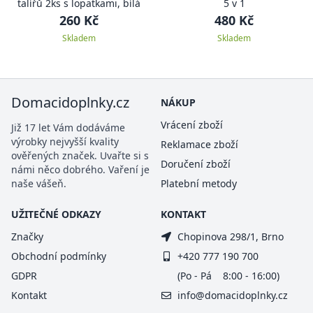
talířů 2ks s lopatkami, bílá
5 v 1
260 Kč
480 Kč
Skladem
Skladem
Domacidoplnky.cz
NÁKUP
Vrácení zboží
Již 17 let Vám dodáváme
výrobky nejvyšší kvality
Reklamace zboží
ověřených značek. Uvařte si s
Doručení zboží
námi něco dobrého. Vaření je
naše vášeň.
Platební metody
UŽITEČNÉ ODKAZY
KONTAKT
Značky
Chopinova 298/1, Brno
Obchodní podmínky
+420 777 190 700
GDPR
(Po - Pá 8:00 - 16:00)
Kontakt
info@domacidoplnky.cz