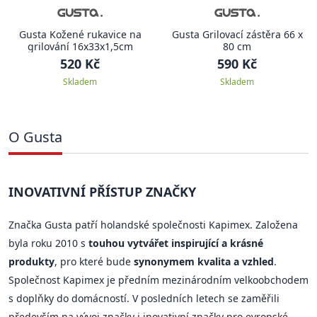
Gusta Kožené rukavice na
Gusta Grilovací zástěra 66 x
grilování 16x33x1,5cm
80 cm
520 Kč
590 Kč
Skladem
Skladem
O Gusta
INOVATIVNÍ PŘÍSTUP ZNAČKY
Značka Gusta patří holandské společnosti Kapimex. Založena
byla roku 2010 s
touhou vytvářet inspirující a krásné
produkty
, pro které bude
synonymem kvalita a vzhled
.
Společnost Kapimex je předním mezinárodním velkoobchodem
s doplňky do domácností. V posledních letech se zaměřili
především na vývoj značky i inovativní značky pro evropské