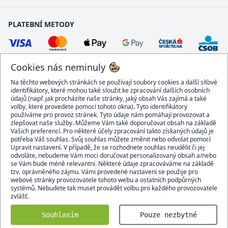
PLATEBNÍ METODY
Cookies nás neminuly
Na těchto webových stránkách se používají soubory cookies a další síťové
identifikátory, které mohou také sloužit ke zpracování dalších osobních
údajů (např. jak procházíte naše stránky, jaký obsah Vás zajímá a také
volby, které provedete pomocí tohoto okna). Tyto identifikátory
používáme pro provoz stránek. Tyto údaje nám pomáhají provozovat a
DOPRAVCI
zlepšovat naše služby. Můžeme Vám také doporučovat obsah na základě
Vašich preferencí. Pro některé účely zpracování takto získaných údajů je
potřeba Váš souhlas. Svůj souhlas můžete změnit nebo odvolat pomocí
Upravit nastavení. V případě, že se rozhodnete souhlas neudělit či jej
odvoláte, nebudeme Vám moci doručovat personalizovaný obsah a/nebo
se Vám bude méně relevantní. Některé údaje zpracováváme na základě
BEZPEČNÝ OBCHOD
tzv. oprávněného zájmu. Vámi provedené nastavení se použije pro
webové stránky provozovatele tohoto webu a ostatních podpůrných
systémů. Nebudete tak muset provádět volbu pro každého provozovatele
zvlášť.
Domacidoplnky.cz © 2007 - 2026
Souhlasím
Pouze nezbytné
Všechna práva vyhrazena.