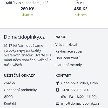
talířů 2ks s lopatkami, bílá
5 v 1
260 Kč
480 Kč
Skladem
Skladem
Domacidoplnky.cz
NÁKUP
Vrácení zboží
Již 17 let Vám dodáváme
výrobky nejvyšší kvality
Reklamace zboží
ověřených značek. Uvařte si s
Doručení zboží
námi něco dobrého. Vaření je
naše vášeň.
Platební metody
UŽITEČNÉ ODKAZY
KONTAKT
Značky
Chopinova 298/1, Brno
Obchodní podmínky
+420 777 190 700
GDPR
(Po - Pá 8:00 - 16:00)
Kontakt
info@domacidoplnky.cz