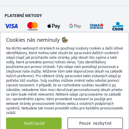
PLATEBNÍ METODY
Cookies nás neminuly
Na těchto webových stránkách se používají soubory cookies a další síťové
identifikátory, které mohou také sloužit ke zpracování dalších osobních
údajů (např. jak procházíte naše stránky, jaký obsah Vás zajímá a také
volby, které provedete pomocí tohoto okna). Tyto identifikátory
používáme pro provoz stránek. Tyto údaje nám pomáhají provozovat a
DOPRAVCI
zlepšovat naše služby. Můžeme Vám také doporučovat obsah na základě
Vašich preferencí. Pro některé účely zpracování takto získaných údajů je
potřeba Váš souhlas. Svůj souhlas můžete změnit nebo odvolat pomocí
Upravit nastavení. V případě, že se rozhodnete souhlas neudělit či jej
odvoláte, nebudeme Vám moci doručovat personalizovaný obsah a/nebo
se Vám bude méně relevantní. Některé údaje zpracováváme na základě
BEZPEČNÝ OBCHOD
tzv. oprávněného zájmu. Vámi provedené nastavení se použije pro
webové stránky provozovatele tohoto webu a ostatních podpůrných
systémů. Nebudete tak muset provádět volbu pro každého provozovatele
zvlášť.
Domacidoplnky.cz © 2007 - 2026
Souhlasím
Pouze nezbytné
Všechna práva vyhrazena.