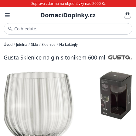
Doprava zdarma na objednávky nad 2000 Kč
DomaciDoplnky.cz
Co hledáte...
Úvod
/
Jídelna
/
Sklo
/
Sklenice
/
Na koktejly
Gusta Sklenice na gin s tonikem 600 ml