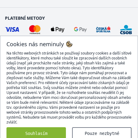
PLATEBNÍ METODY
Cookies nás neminuly
Na těchto webových stránkách se používají soubory cookies a další síťové
identifikátory, které mohou také sloužit ke zpracování dalších osobních
údajů (např. jak procházíte naše stránky, jaký obsah Vás zajímá a také
volby, které provedete pomocí tohoto okna). Tyto identifikátory
používáme pro provoz stránek. Tyto údaje nám pomáhají provozovat a
DOPRAVCI
zlepšovat naše služby. Můžeme Vám také doporučovat obsah na základě
Vašich preferencí. Pro některé účely zpracování takto získaných údajů je
potřeba Váš souhlas. Svůj souhlas můžete změnit nebo odvolat pomocí
Upravit nastavení. V případě, že se rozhodnete souhlas neudělit či jej
odvoláte, nebudeme Vám moci doručovat personalizovaný obsah a/nebo
se Vám bude méně relevantní. Některé údaje zpracováváme na základě
BEZPEČNÝ OBCHOD
tzv. oprávněného zájmu. Vámi provedené nastavení se použije pro
webové stránky provozovatele tohoto webu a ostatních podpůrných
systémů. Nebudete tak muset provádět volbu pro každého provozovatele
zvlášť.
Domacidoplnky.cz © 2007 - 2026
Souhlasím
Pouze nezbytné
Všechna práva vyhrazena.