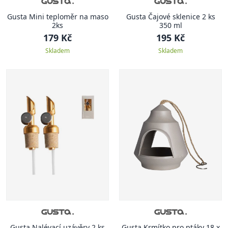
Gusta Mini teploměr na maso
Gusta Čajové sklenice 2 ks
2ks
350 ml
179 Kč
195 Kč
Skladem
Skladem
Gusta Nalévací uzávěry 2 ks
Gusta Krmítko pro ptáky 18 x