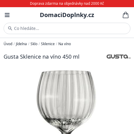
Doprava zdarma na objednávky nad 2000 Kč
DomaciDoplnky.cz
Co hledáte...
Úvod
/
Jídelna
/
Sklo
/
Sklenice
/
Na víno
Gusta Sklenice na víno 450 ml