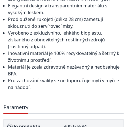
Elegantní design v transparentním materiálu s
vysokým leskem.
Prodloužené rukojeti (délka 28 cm) zamezují
sklouznutí do servírovací mísy.
Vyrobeno z exkluzivního, lehkého bioplastu,
získaného z obnovitelných rostlinných zdrojů
(rostlinný odpad).
Inovativní materiál je 100% recyklovatelný a šetrný k
životnímu prostředí.
Materiál je zcela zdravotně nezávadný a neobsahuje
BPA.
Pro zachování kvality se nedoporučuje mytí v myčce
na nádobí.
Parametry
Číslo produktu
P00036594