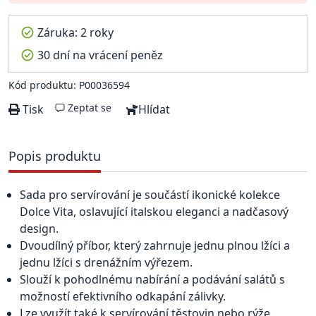
Záruka: 2 roky
30 dní na vrácení peněz
Kód produktu: P00036594
Zeptat se
Tisk
Hlídat
Popis produktu
Sada pro servírování je součástí ikonické kolekce
Dolce Vita, oslavující italskou eleganci a nadčasový
design.
Dvoudílný příbor, který zahrnuje jednu plnou lžíci a
jednu lžíci s drenážním výřezem.
Slouží k pohodlnému nabírání a podávání salátů s
možností efektivního odkapání zálivky.
Lze využít také k servírování těstovin nebo rýže.