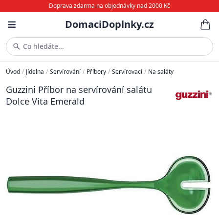
Doprava zdarma na objednávky nad 2000 Kč
DomaciDoplnky.cz
Co hledáte...
Úvod
/
Jídelna
/
Servírování
/
Příbory
/
Servírovací
/
Na saláty
Guzzini Příbor na servírování salátu
Dolce Vita Emerald