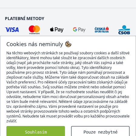
PLATEBNÍ METODY
Cookies nás neminuly
Na těchto webových stránkách se používají soubory cookies a další síťové
identifikátory, které mohou také sloužit ke zpracování dalších osobních
údajů (např. jak procházíte naše stránky, jaký obsah Vás zajímá a také
volby, které provedete pomocí tohoto okna). Tyto identifikátory
používáme pro provoz stránek. Tyto údaje nám pomáhají provozovat a
DOPRAVCI
zlepšovat naše služby. Můžeme Vám také doporučovat obsah na základě
Vašich preferencí. Pro některé účely zpracování takto získaných údajů je
potřeba Váš souhlas. Svůj souhlas můžete změnit nebo odvolat pomocí
Upravit nastavení. V případě, že se rozhodnete souhlas neudělit či jej
odvoláte, nebudeme Vám moci doručovat personalizovaný obsah a/nebo
se Vám bude méně relevantní. Některé údaje zpracováváme na základě
BEZPEČNÝ OBCHOD
tzv. oprávněného zájmu. Vámi provedené nastavení se použije pro
webové stránky provozovatele tohoto webu a ostatních podpůrných
systémů. Nebudete tak muset provádět volbu pro každého provozovatele
zvlášť.
Domacidoplnky.cz © 2007 - 2026
Souhlasím
Pouze nezbytné
Všechna práva vyhrazena.