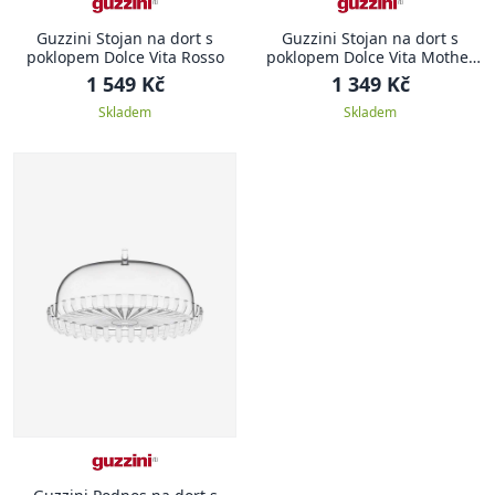
Guzzini Stojan na dort s
Guzzini Stojan na dort s
poklopem Dolce Vita Rosso
poklopem Dolce Vita Mother
of Pearl
1 549 Kč
1 349 Kč
Skladem
Skladem