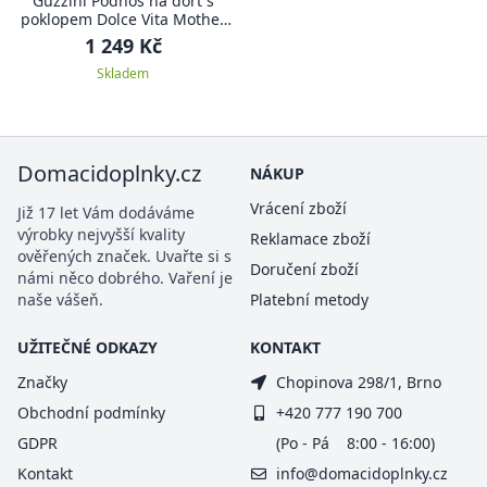
Guzzini Podnos na dort s
poklopem Dolce Vita Mother
of Pearl
1 249 Kč
Skladem
Domacidoplnky.cz
NÁKUP
Vrácení zboží
Již 17 let Vám dodáváme
výrobky nejvyšší kvality
Reklamace zboží
ověřených značek. Uvařte si s
Doručení zboží
námi něco dobrého. Vaření je
naše vášeň.
Platební metody
UŽITEČNÉ ODKAZY
KONTAKT
Značky
Chopinova 298/1, Brno
Obchodní podmínky
+420 777 190 700
GDPR
(Po - Pá 8:00 - 16:00)
Kontakt
info@domacidoplnky.cz