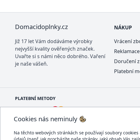
Domacidoplnky.cz
NÁKUP
Již 17 let Vám dodáváme výrobky
Vrácení zb
nejvyšší kvality ověřených značek.
Reklamace
Uvařte si s námi něco dobrého. Vaření
Doručení z
je naše vášeň.
Platební m
PLATEBNÍ METODY
Cookies nás neminuly
Na těchto webových stránkách se používají soubory cookies a 
údajů (např. jak procházíte naše stránky, jaký obsah Vás zaj