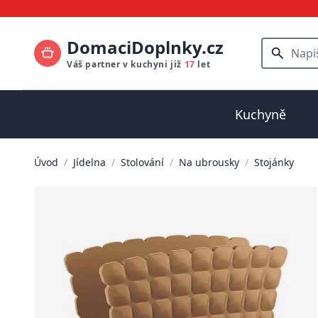
DomaciDoplnky.cz
Váš partner v kuchyni již
17
let
Kuchyně
Úvod
/
Jídelna
/
Stolování
/
Na ubrousky
/
Stojánky