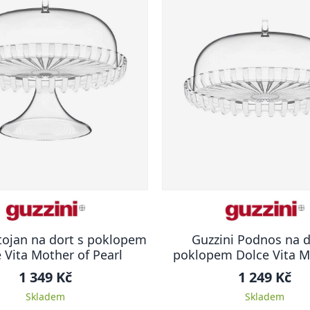
tojan na dort s poklopem
Guzzini Podnos na d
 Vita Mother of Pearl
poklopem Dolce Vita M
Pearl
1 349 Kč
1 249 Kč
Skladem
Skladem