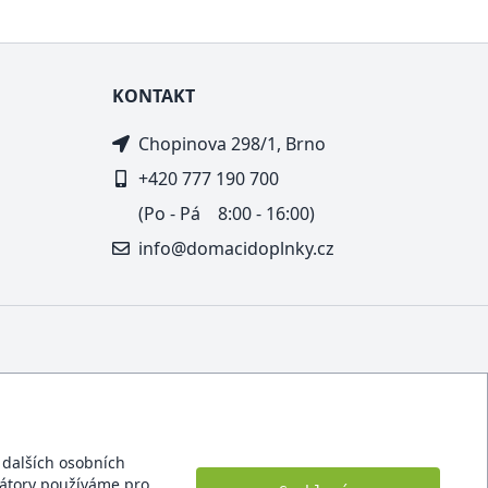
KONTAKT
Chopinova 298/1, Brno
+420 777 190 700
(Po - Pá 8:00 - 16:00)
info@domacidoplnky.cz
í dalších osobních
ikátory používáme pro