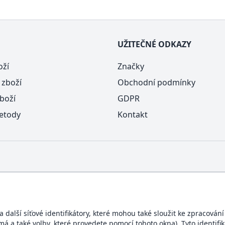
UŽITEČNÉ ODKAZY
oží
Značky
 zboží
Obchodní podmínky
boží
GDPR
etody
Kontakt
další síťové identifikátory, které mohou také sloužit ke zpracován
ímá a také volby, které provedete pomocí tohoto okna). Tyto identif