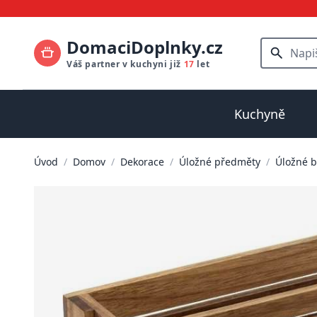
DomaciDoplnky.cz
Váš partner v kuchyni již
17
let
Kuchyně
Úvod
/
Domov
/
Dekorace
/
Úložné předměty
/
Úložné b