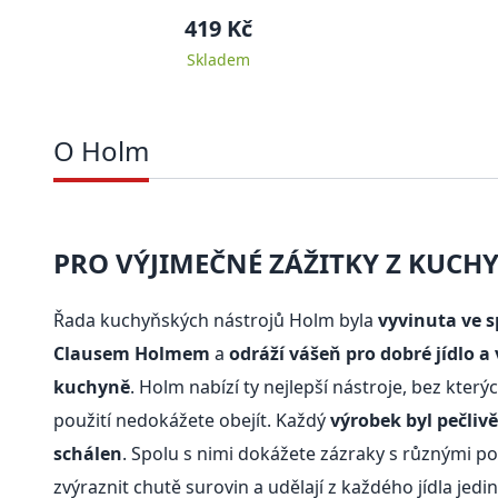
419 Kč
Skladem
O Holm
PRO VÝJIMEČNÉ ZÁŽITKY Z KUCH
Řada kuchyňských nástrojů Holm byla
vyvinuta ve 
Clausem Holmem
a
odráží vášeň pro dobré jídlo a
kuchyně
. Holm nabízí ty nejlepší nástroje, bez který
použití nedokážete obejít. Každý
výrobek byl pečliv
schálen
. Spolu s nimi dokážete zázraky s různými
zvýraznit chutě surovin a udělají z každého jídla jedi