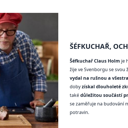
ŠÉFKUCHAŘ, OC
Šéfkuchař Claus Holm
je 
žije ve Svenborgu se svou
vydal na rušnou a všestr
doby
získal dlouholeté z
také
důležitou součástí p
se zaměřuje na budování mos
potravin.