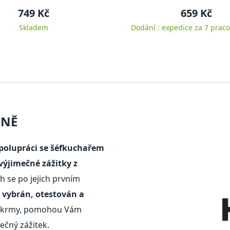
749 Kč
659 Kč
Skladem
Dodání : expedice za 7 praco
YNĚ
spolupráci se šéfkuchařem
 výjimečné zážitky z
ch se po jejich prvním
ě vybrán, otestován a
 pokrmy, pomohou Vám
nečný zážitek.