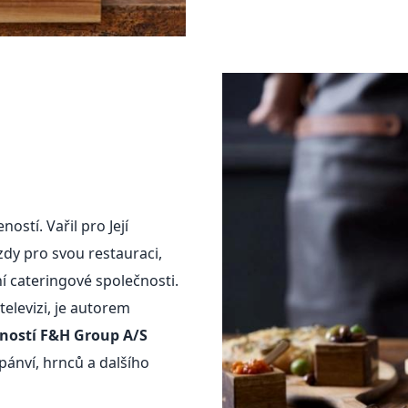
stí. Vařil pro Její
zdy pro svou restauraci,
í cateringové společnosti.
elevizi, je autorem
čností F&H Group A/S
 pánví, hrnců a dalšího