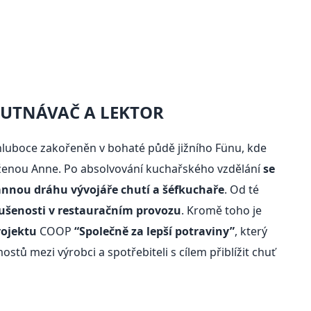
HUTNÁVAČ A LEKTOR
hluboce zakořeněn v bohaté půdě jižního Fünu, kde
 ženou Anne. Po absolvování kuchařského vzdělání
se
annou dráhu vývojáře chutí a šéfkuchaře
. Od té
kušenosti v restauračním provozu
. Kromě toho je
rojektu
COOP
“Společně za lepší potraviny”
, který
tů mezi výrobci a spotřebiteli s cílem přiblížit chuť