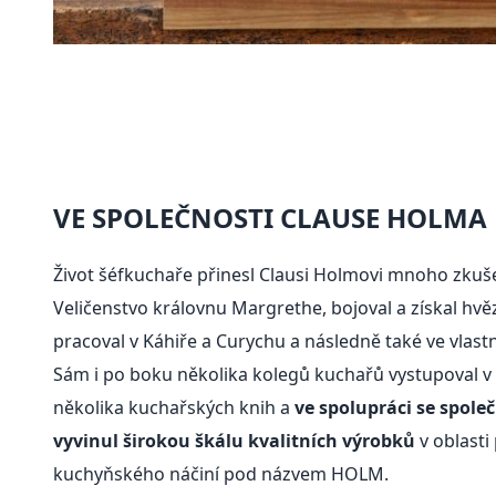
VE SPOLEČNOSTI CLAUSE HOLMA
Život šéfkuchaře přinesl Clausi Holmovi mnoho zkušeno
Veličenstvo královnu Margrethe, bojoval a získal hvě
pracoval v Káhiře a Curychu a následně také ve vlastn
Sám i po boku několika kolegů kuchařů vystupoval v t
několika kuchařských knih a
ve spolupráci se spole
vyvinul širokou škálu kvalitních výrobků
v oblasti
kuchyňského náčiní pod názvem HOLM.