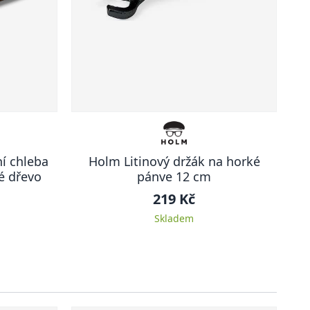
í chleba
Holm Litinový držák na horké
é dřevo
pánve 12 cm
219 Kč
Skladem