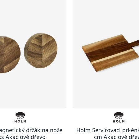
gnetický držák na nože
Holm Servírovací prkén
ks Akáciové dřevo
cm Akáciové dře