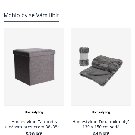
Mohlo by se Vám líbit
Homestyling Taburet s
Homestyling Deka mikroplyš
úložným prostorem 38x38cm
130 x 150 cm šedá
šedá KO-101000520seda
520 Kč
640 Kč