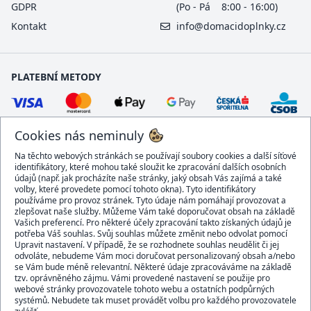
GDPR
(Po - Pá 8:00 - 16:00)
Kontakt
info@domacidoplnky.cz
PLATEBNÍ METODY
Cookies nás neminuly
Na těchto webových stránkách se používají soubory cookies a další síťové
identifikátory, které mohou také sloužit ke zpracování dalších osobních
údajů (např. jak procházíte naše stránky, jaký obsah Vás zajímá a také
volby, které provedete pomocí tohoto okna). Tyto identifikátory
používáme pro provoz stránek. Tyto údaje nám pomáhají provozovat a
DOPRAVCI
zlepšovat naše služby. Můžeme Vám také doporučovat obsah na základě
Vašich preferencí. Pro některé účely zpracování takto získaných údajů je
potřeba Váš souhlas. Svůj souhlas můžete změnit nebo odvolat pomocí
Upravit nastavení. V případě, že se rozhodnete souhlas neudělit či jej
odvoláte, nebudeme Vám moci doručovat personalizovaný obsah a/nebo
se Vám bude méně relevantní. Některé údaje zpracováváme na základě
BEZPEČNÝ OBCHOD
tzv. oprávněného zájmu. Vámi provedené nastavení se použije pro
webové stránky provozovatele tohoto webu a ostatních podpůrných
systémů. Nebudete tak muset provádět volbu pro každého provozovatele