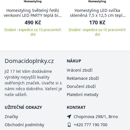
Homestyling Světelný řetěz
Homestyling LED svíčka
venkovní LED PARTY teplá bílá
skleněná 7,5 x 12,5 cm teplá
80 LED
bílá
490 Kč
170 Kč
Dodání : expedice za 10 pracovních
Dodání : expedice za 10 pracovních
dní
dní
Domacidoplnky.cz
NÁKUP
Vrácení zboží
Již 17 let Vám dodáváme
výrobky nejvyšší kvality
Reklamace zboží
ověřených značek. Uvařte si s
Doručení zboží
námi něco dobrého. Vaření je
naše vášeň.
Platební metody
UŽITEČNÉ ODKAZY
KONTAKT
Značky
Chopinova 298/1, Brno
Obchodní podmínky
+420 777 190 700