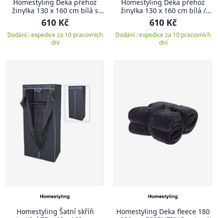
Homestyling Deka přehoz
Homestyling Deka přehoz
žinylka 130 x 160 cm bílá s
žinylka 130 x 160 cm bílá /
pruhy
šedá s pruhy
610 Kč
610 Kč
Dodání : expedice za 10 pracovních
Dodání : expedice za 10 pracovních
dní
dní
Homestyling Šatní skříň
Homestyling Deka fleece 180