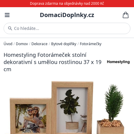
Doprava zdarma na objednávky nad 2000 Kč
DomaciDoplnky.cz
Co hledáte...
Úvod
/
Domov
/
Dekorace
/
Bytové doplňky
/
Fotorámečky
Homestyling Fotorámeček stolní
dekorativní s umělou rostlinou 37 x 19
cm