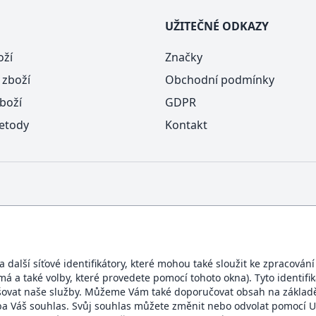
UŽITEČNÉ ODKAZY
oží
Značky
 zboží
Obchodní podmínky
boží
GDPR
etody
Kontakt
další síťové identifikátory, které mohou také sloužit ke zpracován
ímá a také volby, které provedete pomocí tohoto okna). Tyto identif
BEZPEČNÝ OBCHOD
šovat naše služby. Můžeme Vám také doporučovat obsah na základě
eba Váš souhlas. Svůj souhlas můžete změnit nebo odvolat pomocí U