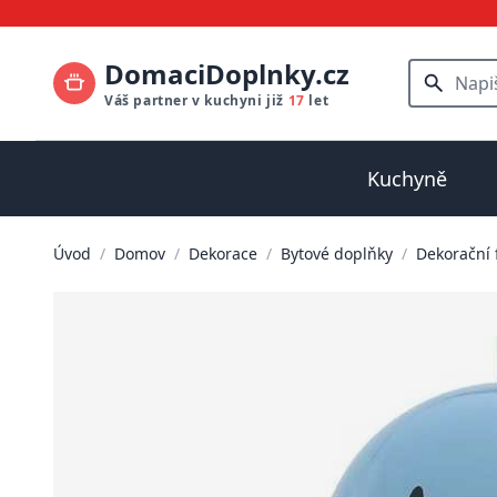
DomaciDoplnky.cz
Váš partner v kuchyni již
17
let
Kuchyně
Úvod
/
Domov
/
Dekorace
/
Bytové doplňky
/
Dekorační 