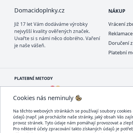
Domacidoplnky.cz
NÁKUP
Již 17 let Vám dodáváme výrobky
Vrácení zb
nejvyšší kvality ověřených značek.
Reklamace
Uvařte si s námi něco dobrého. Vaření
Doručení z
je naše vášeň.
Platební m
PLATEBNÍ METODY
Cookies nás neminuly
Na těchto webových stránkách se používají soubory cookies a 
údajů (např. jak procházíte naše stránky, jaký obsah Vás zaj
DOPRAVCI
provoz stránek. Tyto údaje nám pomáhají provozovat a zlep
Pro některé účely zpracování takto získaných údajů je potř