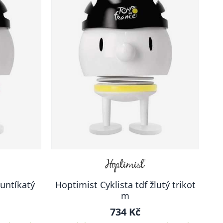
puntíkatý
Hoptimist Cyklista tdf žlutý trikot
m
734 Kč