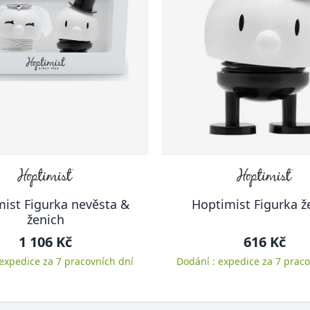
ist Figurka nevěsta &
Hoptimist Figurka ž
ženich
1 106 Kč
616 Kč
 expedice za 7 pracovních dní
Dodání : expedice za 7 praco