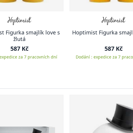
t Figurka smajlík love s
Hoptimist Figurka smajlí
žlutá
587 Kč
587 Kč
 expedice za 7 pracovních dní
Dodání : expedice za 7 praco