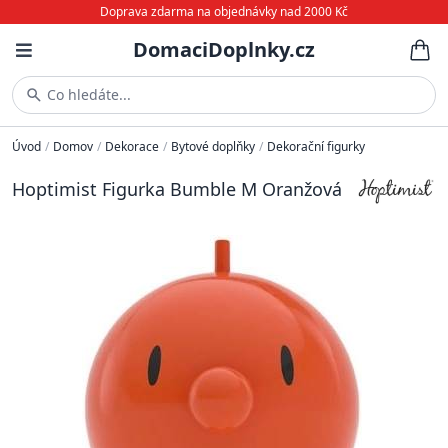
Doprava zdarma na objednávky nad 2000 Kč
DomaciDoplnky.cz
Co hledáte...
Úvod
/
Domov
/
Dekorace
/
Bytové doplňky
/
Dekorační figurky
Hoptimist Figurka Bumble M Oranžová