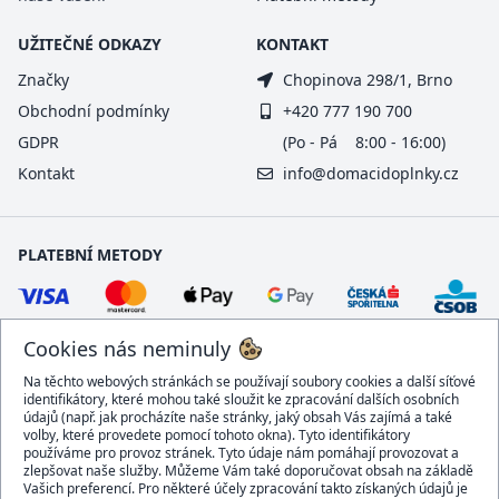
UŽITEČNÉ ODKAZY
KONTAKT
Značky
Chopinova 298/1, Brno
Obchodní podmínky
+420 777 190 700
GDPR
(Po - Pá 8:00 - 16:00)
Kontakt
info@domacidoplnky.cz
PLATEBNÍ METODY
Cookies nás neminuly
Na těchto webových stránkách se používají soubory cookies a další síťové
identifikátory, které mohou také sloužit ke zpracování dalších osobních
údajů (např. jak procházíte naše stránky, jaký obsah Vás zajímá a také
volby, které provedete pomocí tohoto okna). Tyto identifikátory
používáme pro provoz stránek. Tyto údaje nám pomáhají provozovat a
DOPRAVCI
zlepšovat naše služby. Můžeme Vám také doporučovat obsah na základě
Vašich preferencí. Pro některé účely zpracování takto získaných údajů je