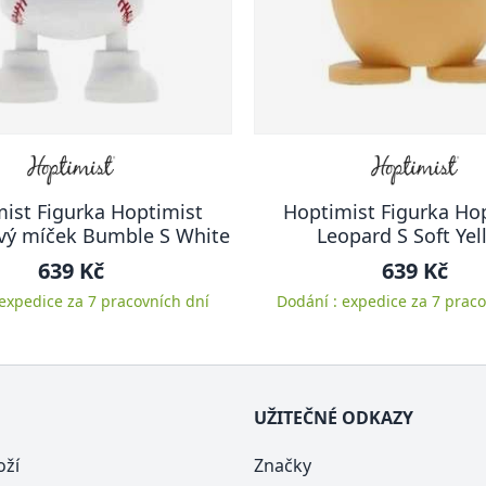
ist Figurka Hoptimist
Hoptimist Figurka Ho
vý míček Bumble S White
Leopard S Soft Yel
639 Kč
639 Kč
 expedice za 7 pracovních dní
Dodání : expedice za 7 praco
UŽITEČNÉ ODKAZY
oží
Značky