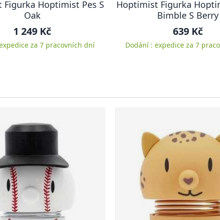
 Figurka Hoptimist Pes S
Hoptimist Figurka Hopti
Oak
Bimble S Berry
1 249 Kč
639 Kč
 expedice za 7 pracovních dní
Dodání : expedice za 7 praco