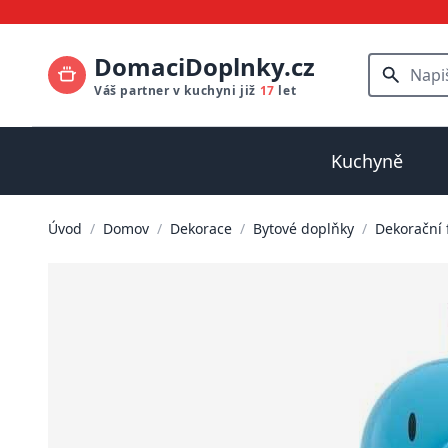
DomaciDoplnky.cz
Váš partner v kuchyni již
17
let
Kuchyně
Úvod
/
Domov
/
Dekorace
/
Bytové doplňky
/
Dekorační 