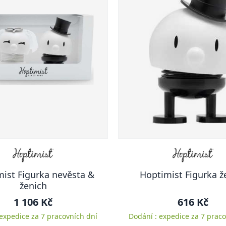
ist Figurka nevěsta &
Hoptimist Figurka ž
ženich
1 106 Kč
616 Kč
 expedice za 7 pracovních dní
Dodání : expedice za 7 praco