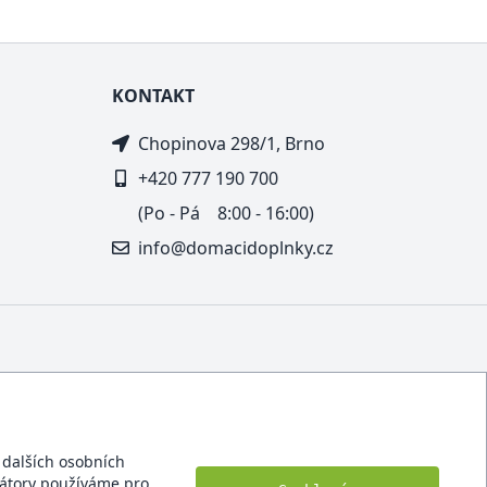
KONTAKT
Chopinova 298/1, Brno
+420 777 190 700
(Po - Pá 8:00 - 16:00)
info@domacidoplnky.cz
í dalších osobních
ikátory používáme pro