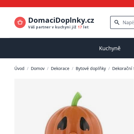
DomaciDoplnky.cz
Váš partner v kuchyni již
17
let
Kuchyně
Úvod
/
Domov
/
Dekorace
/
Bytové doplňky
/
Dekorační 