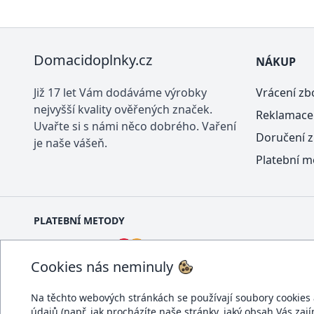
Domacidoplnky.cz
NÁKUP
Již 17 let Vám dodáváme výrobky
Vrácení zb
nejvyšší kvality ověřených značek.
Reklamace
Uvařte si s námi něco dobrého. Vaření
Doručení z
je naše vášeň.
Platební m
PLATEBNÍ METODY
Cookies nás neminuly
Na těchto webových stránkách se používají soubory cookies a 
údajů (např. jak procházíte naše stránky, jaký obsah Vás zaj