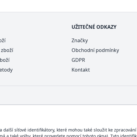
UŽITEČNÉ ODKAZY
oží
Značky
 zboží
Obchodní podmínky
boží
GDPR
etody
Kontakt
další síťové identifikátory, které mohou také sloužit ke zpracován
ímá a také volby, které provedete pomocí tohoto okna). Tyto identif