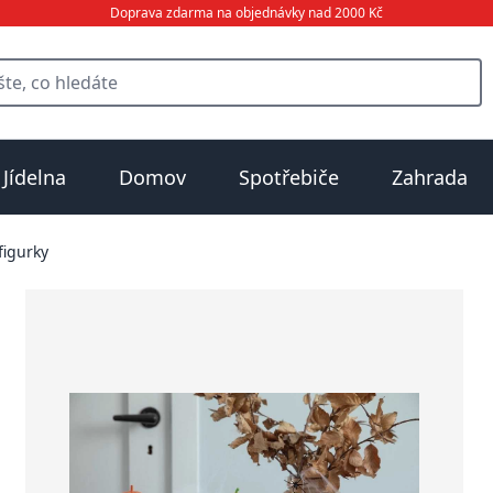
Doprava zdarma na objednávky nad 2000 Kč
Jídelna
Domov
Spotřebiče
Zahrada
figurky