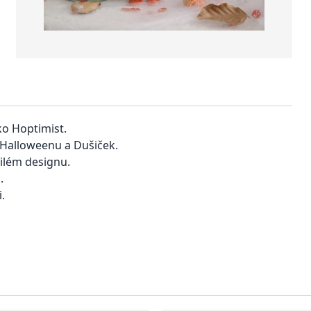
ko Hoptimist.
 Halloweenu a Dušiček.
ilém designu.
.
.