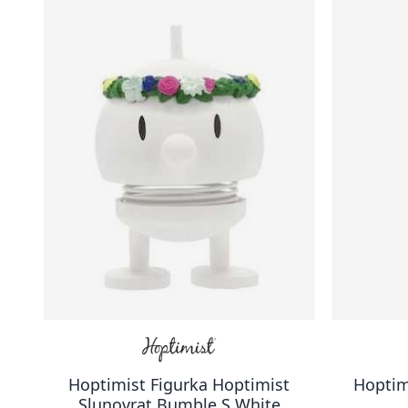
Hoptimist Figurka Hoptimist
Hoptim
Slunovrat Bumble S White