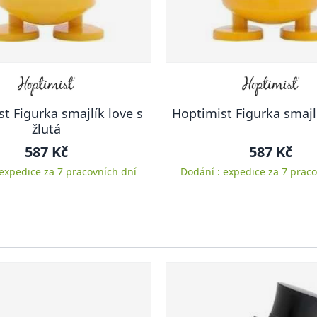
t Figurka smajlík love s
Hoptimist Figurka smajlí
žlutá
587 Kč
587 Kč
 expedice za 7 pracovních dní
Dodání : expedice za 7 praco