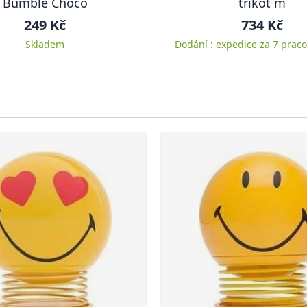
Bumble Choco
trikot m
249 Kč
734 Kč
Skladem
Dodání : expedice za 7 praco