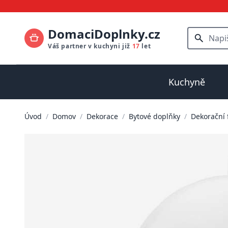
DomaciDoplnky.cz
Váš partner v kuchyni již
17
let
Kuchyně
Úvod
/
Domov
/
Dekorace
/
Bytové doplňky
/
Dekorační 