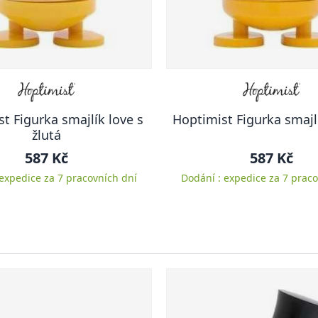
t Figurka smajlík love s
Hoptimist Figurka smajlí
žlutá
587 Kč
587 Kč
 expedice za 7 pracovních dní
Dodání : expedice za 7 praco