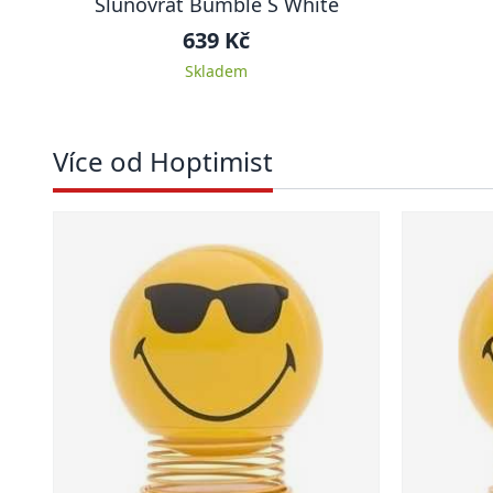
Slunovrat Bumble S White
639 Kč
Skladem
Více od Hoptimist