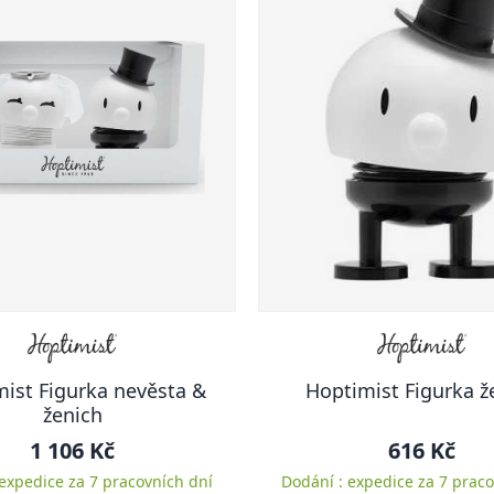
ist Figurka nevěsta &
Hoptimist Figurka ž
ženich
1 106 Kč
616 Kč
 expedice za 7 pracovních dní
Dodání : expedice za 7 praco