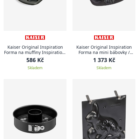
Kaiser Original Inspiration
Kaiser Original Inspiration
Forma na muffiny Inspiration,
Forma na mini bábovky /
6 ks
muffiny Inspiration, pro 9 ks
586 Kč
1 373 Kč
Skladem
Skladem