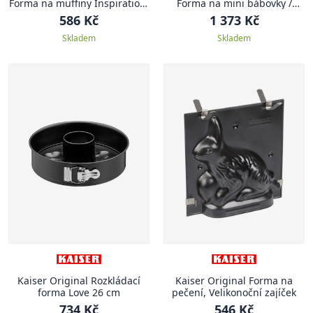
Forma na muffiny Inspiration,
Forma na mini bábovky /
6 ks
muffiny Inspiration, pro 9 ks
586 Kč
1 373 Kč
Skladem
Skladem
Kaiser Original Rozkládací
Kaiser Original Forma na
forma Love 26 cm
pečení, Velikonoční zajíček
734 Kč
546 Kč