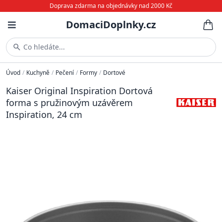
Doprava zdarma na objednávky nad 2000 Kč
DomaciDoplnky.cz
Co hledáte...
Úvod
/
Kuchyně
/
Pečení
/
Formy
/
Dortové
Kaiser Original Inspiration Dortová
forma s pružinovým uzávěrem
Inspiration, 24 cm