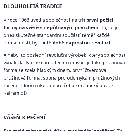
DLOUHOLETÁ TRADICE
V roce 1968 uvedla společnost na trh
první pečící
formy na světě s nepřilnavým povrchem
. To, co je
dnes skutečně standardní součástí téměř každé
domácnosti, bylo
v té době naprostou revolucí
.
A nebyl to poslední revoluční výrobek, který společnost
vynalezla. Na seznamu těchto inovací je také pružinová
forma se zcela hladkým dnem, první čtvercová
pružinová forma, spona pro odemykání pružinových
forem jednou rukou nebo třeba keramický povlak
Kairamic®.
VÁŠEŇ K PEČENÍ