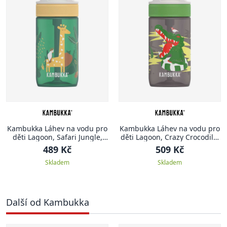
Kambukka Láhev na vodu pro
Kambukka Láhev na vodu pro
děti Lagoon, Safari Jungle,
děti Lagoon, Crazy Crocodile,
400 ml
400 ml
489 Kč
509 Kč
Skladem
Skladem
Další od Kambukka