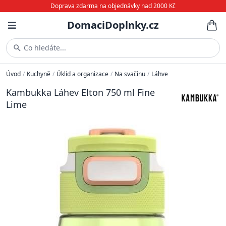
Doprava zdarma na objednávky nad 2000 Kč
DomaciDoplnky.cz
Co hledáte...
Úvod
/
Kuchyně
/
Úklid a organizace
/
Na svačinu
/
Láhve
Kambukka Láhev Elton 750 ml Fine
Lime