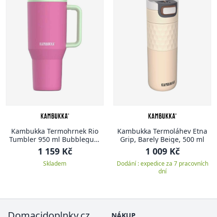
Kambukka Termohrnek Rio
Kambukka Termoláhev Etna
Tumbler 950 ml Bubblegum
Grip, Barely Beige, 500 ml
Mint
1 159 Kč
1 009 Kč
Skladem
Dodání : expedice za 7 pracovních
dní
Domacidoplnky.cz
NÁKUP