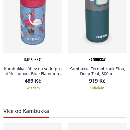
Kambukka Láhev na vodu pro
Kambukka Termohrnek Etna,
děti Lagoon, Blue Flamingo,
Deep Teal, 300 ml
400 ml
489 Kč
919 Kč
Skladem
Skladem
Více od Kambukka