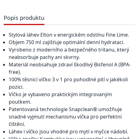
Popis produktu
Stylová láhev Elton v energickém odstínu Fine Lime.
Objem 750 ml zajišťuje optimální denní hydrataci.
Vyrobeno z moderního a bezpečného tritanu, který
neabsorbuje pachy ani skvrny.
Materiál neobsahuje zdraví škodlivý Bisfenol A (BPA-
free).
100% těsnicí víčko 3 v 1 pro pohodlné pití v jakékoli
pozici.
Víčko je vybaveno praktickým integrovaným
poutkem.
Patentovaná technologie Snapclean® umožňuje
snadné vyjmutí mechanismu víčka pro perfektní
čištění.
Láhev i víčko jsou vhodné pro mytí v myčce nádobí.