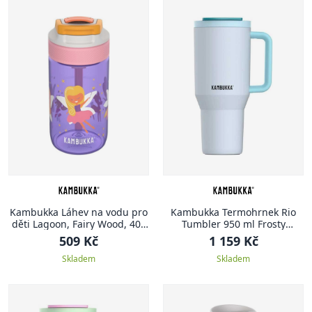
Kambukka Láhev na vodu pro
Kambukka Termohrnek Rio
děti Lagoon, Fairy Wood, 400
Tumbler 950 ml Frosty
ml
Coconut
509 Kč
1 159 Kč
Skladem
Skladem