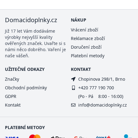
Domacidoplnky.cz
NÁKUP
Vrácení zboží
Již 17 let Vám dodáváme
výrobky nejvyšší kvality
Reklamace zboží
ověřených značek. Uvařte si s
Doručení zboží
námi něco dobrého. Vaření je
naše vášeň.
Platební metody
UŽITEČNÉ ODKAZY
KONTAKT
Značky
Chopinova 298/1, Brno
Obchodní podmínky
+420 777 190 700
GDPR
(Po - Pá 8:00 - 16:00)
Kontakt
info@domacidoplnky.cz
PLATEBNÍ METODY