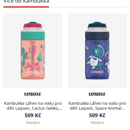
Více od Kambukka
Kambukka Láhev na vodu pro
Kambukka Láhev na vodu pro
děti Lagoon, Cactus Gekko,
děti Lagoon, Space Animals,
400 ml
400 ml
509 Kč
509 Kč
Skladem
Skladem