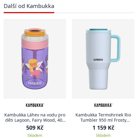
Další od Kambukka
Kambukka Láhev na vodu pro
Kambukka Termohrnek Rio
děti Lagoon, Fairy Wood, 400
Tumbler 950 ml Frosty
ml
Coconut
509 Kč
1 159 Kč
Skladem
Skladem