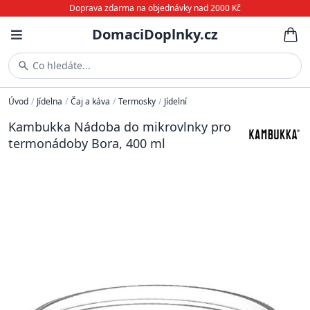
Doprava zdarma na objednávky nad 2000 Kč
DomaciDoplnky.cz
Co hledáte...
Úvod
/
Jídelna
/
Čaj a káva
/
Termosky
/
Jídelní
Kambukka Nádoba do mikrovlnky pro
termonádoby Bora, 400 ml