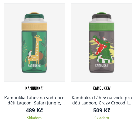
Kambukka Láhev na vodu pro
Kambukka Láhev na vodu pro
děti Lagoon, Safari Jungle,
děti Lagoon, Crazy Crocodile,
400 ml
400 ml
489 Kč
509 Kč
Skladem
Skladem