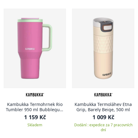
Kambukka Termohrnek Rio
Kambukka Termoláhev Etna
Tumbler 950 ml Bubblegum
Grip, Barely Beige, 500 ml
Mint
1 159 Kč
1 009 Kč
Skladem
Dodání : expedice za 7 pracovních
dní