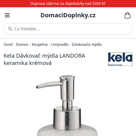
Doprava zdarma na objednávky nad 2000 Kč
DomaciDoplnky.cz
Co hledáte...
Úvod
/
Domov
/
Koupelna
/
Umyvadlo
/
Dávkovače mýdla
Kela Dávkovač mýdla LANDORA
keramika krémová