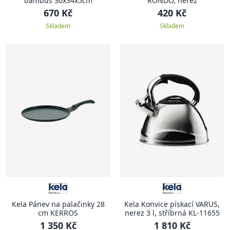
bambus 30x34x5cm
RONDO, nerez
670 Kč
420 Kč
Skladem
Skladem
Kela Pánev na palačinky 28
Kela Konvice pískací VARUS,
cm KERROS
nerez 3 l, stříbrná KL-11655
1 350 Kč
1 810 Kč