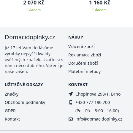
12078
2 070 Kč
1 160 Kč
Skladem
Skladem
Domacidoplnky.cz
NÁKUP
Vrácení zboží
Již 17 let Vám dodáváme
výrobky nejvyšší kvality
Reklamace zboží
ověřených značek. Uvařte si s
Doručení zboží
námi něco dobrého. Vaření je
naše vášeň.
Platební metody
UŽITEČNÉ ODKAZY
KONTAKT
Značky
Chopinova 298/1, Brno
Obchodní podmínky
+420 777 190 700
GDPR
(Po - Pá 8:00 - 16:00)
Kontakt
info@domacidoplnky.cz