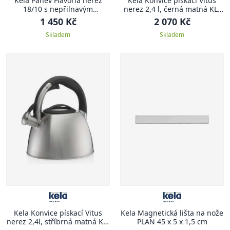
Kela Pánev Flavoria nerez
Kela Konvice pískací Vitus
18/10 s nepřilnavým
nerez 2,4 l, černá matná KL-
povrchem 5,5 cm 24,0 cm KL-
12079
1 450 Kč
2 070 Kč
10198
Skladem
Skladem
Kela Konvice pískací Vitus
Kela Magnetická lišta na nože
nerez 2,4l, stříbrná matná KL-
PLAN 45 x 5 x 1,5 cm