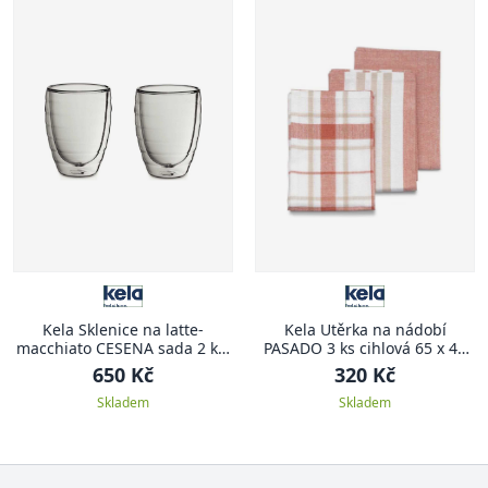
Kela Sklenice na latte-
Kela Utěrka na nádobí
macchiato CESENA sada 2 ks,
PASADO 3 ks cihlová 65 x 45
300 ml
cm
650 Kč
320 Kč
Skladem
Skladem