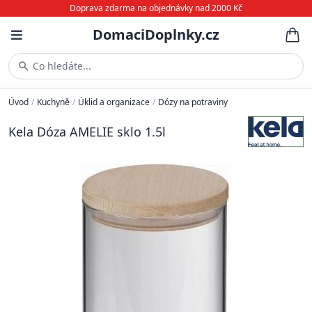
Doprava zdarma na objednávky nad 2000 Kč
DomaciDoplnky.cz
Co hledáte...
Úvod
/
Kuchyně
/
Úklid a organizace
/
Dózy na potraviny
Kela Dóza AMELIE sklo 1.5l