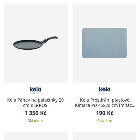
Kela Pánev na palačinky 28
Kela Prostírání plastové
cm KERROS
Kimara PU 45x30 cm imitace
kůže světle modrá
1 350 Kč
190 Kč
Skladem
Skladem