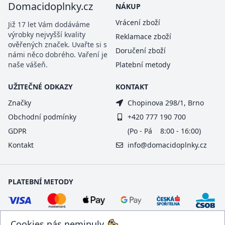
Domacidoplnky.cz
NÁKUP
Vrácení zboží
Již 17 let Vám dodáváme
výrobky nejvyšší kvality
Reklamace zboží
ověřených značek. Uvařte si s
Doručení zboží
námi něco dobrého. Vaření je
naše vášeň.
Platební metody
UŽITEČNÉ ODKAZY
KONTAKT
Značky
Chopinova 298/1, Brno
Obchodní podmínky
+420 777 190 700
GDPR
(Po - Pá 8:00 - 16:00)
Kontakt
info@domacidoplnky.cz
PLATEBNÍ METODY
Cookies nás neminuly