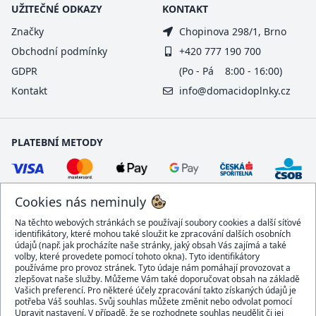
UŽITEČNÉ ODKAZY
KONTAKT
Značky
Chopinova 298/1, Brno
Obchodní podmínky
+420 777 190 700
GDPR
(Po - Pá 8:00 - 16:00)
Kontakt
info@domacidoplnky.cz
PLATEBNÍ METODY
Cookies nás neminuly
Na těchto webových stránkách se používají soubory cookies a další síťové
identifikátory, které mohou také sloužit ke zpracování dalších osobních
údajů (např. jak procházíte naše stránky, jaký obsah Vás zajímá a také
volby, které provedete pomocí tohoto okna). Tyto identifikátory
používáme pro provoz stránek. Tyto údaje nám pomáhají provozovat a
DOPRAVCI
zlepšovat naše služby. Můžeme Vám také doporučovat obsah na základě
Vašich preferencí. Pro některé účely zpracování takto získaných údajů je
potřeba Váš souhlas. Svůj souhlas můžete změnit nebo odvolat pomocí
Upravit nastavení. V případě, že se rozhodnete souhlas neudělit či jej