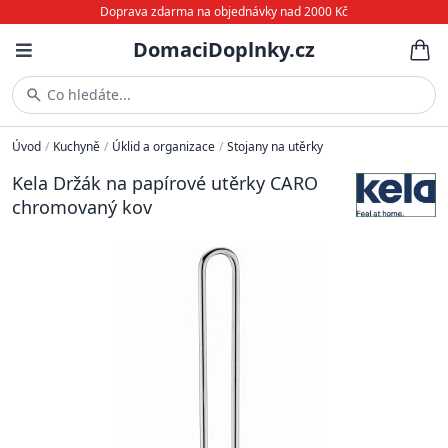
Doprava zdarma na objednávky nad 2000 Kč
DomaciDoplnky.cz
Co hledáte...
Úvod
/
Kuchyně
/
Úklid a organizace
/
Stojany na utěrky
Kela Držák na papírové utěrky CARO
chromovaný kov