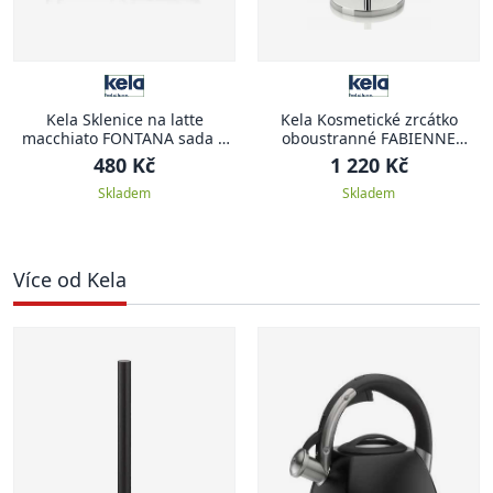
Kela Sklenice na latte
Kela Kosmetické zrcátko
macchiato FONTANA sada 2
oboustranné FABIENNE
ks 250 ml
chrom 23,5 x 13,5 x 37,5 cm
480 Kč
1 220 Kč
Skladem
Skladem
Více od Kela