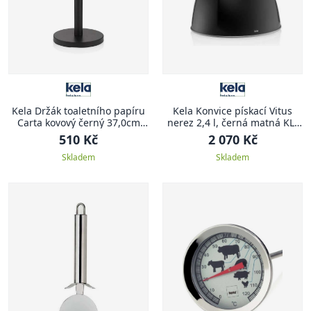
Kela Držák toaletního papíru
Kela Konvice pískací Vitus
Carta kovový černý 37,0cm
nerez 2,4 l, černá matná KL-
15,0cm KL-22825
12079
510 Kč
2 070 Kč
Skladem
Skladem