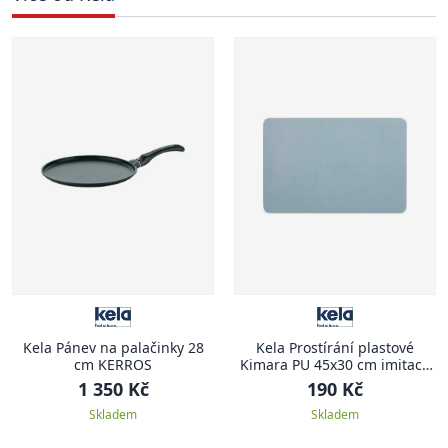
Kela Pánev na palačinky 28
Kela Prostírání plastové
cm KERROS
Kimara PU 45x30 cm imitace
kůže světle modrá
1 350 Kč
190 Kč
Skladem
Skladem