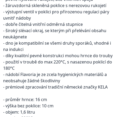
- žáruvzdorná skleněná poklice s nerezovou rukojetí
- výstupní ventil v poklici pro přirozenou regulaci páry
uvnitř nádoby
- dobře čitelná vnitřní odměrná stupnice
- široký slévací okraj, se kterým při přelévání obsahu
neukápnete
- dno je kompatibilní se všemi druhy sporáků, vhodné i
na indukci
- díky kvalitní pevné konstrukci mohou hrnce do trouby
- použití v troubě do max 220°C, s nasazenou poklicí do
180°C
- nádobí Flavoria je ze zcela hygienických materiálů a
neobsahuje žádné škodliviny
- prémiové zpracování tradiční německé značky KELA
- průměr hrnce: 16 cm
- výška bez poklice: 10 cm
- objem: 1,6 litru