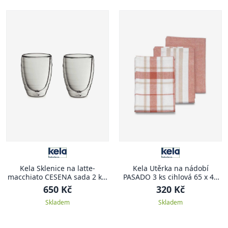
Kela Sklenice na latte-
Kela Utěrka na nádobí
macchiato CESENA sada 2 ks,
PASADO 3 ks cihlová 65 x 45
300 ml
cm
650 Kč
320 Kč
Skladem
Skladem