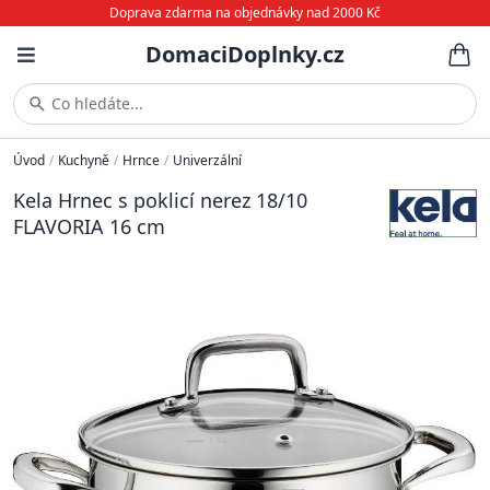
Doprava zdarma na objednávky nad 2000 Kč
DomaciDoplnky.cz
Co hledáte...
Úvod
/
Kuchyně
/
Hrnce
/
Univerzální
Kela Hrnec s poklicí nerez 18/10
FLAVORIA 16 cm