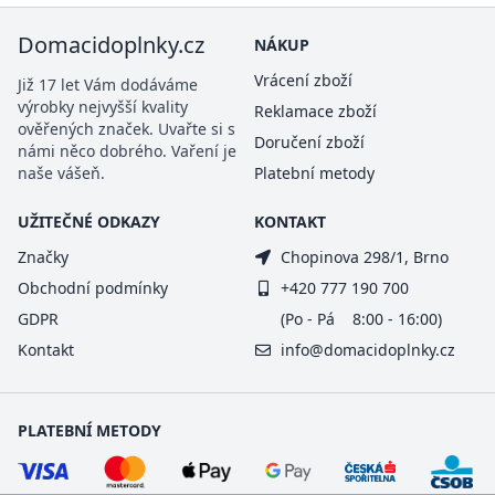
Domacidoplnky.cz
NÁKUP
Vrácení zboží
Již 17 let Vám dodáváme
výrobky nejvyšší kvality
Reklamace zboží
ověřených značek. Uvařte si s
Doručení zboží
námi něco dobrého. Vaření je
naše vášeň.
Platební metody
UŽITEČNÉ ODKAZY
KONTAKT
Značky
Chopinova 298/1, Brno
Obchodní podmínky
+420 777 190 700
GDPR
(Po - Pá 8:00 - 16:00)
Kontakt
info@domacidoplnky.cz
PLATEBNÍ METODY