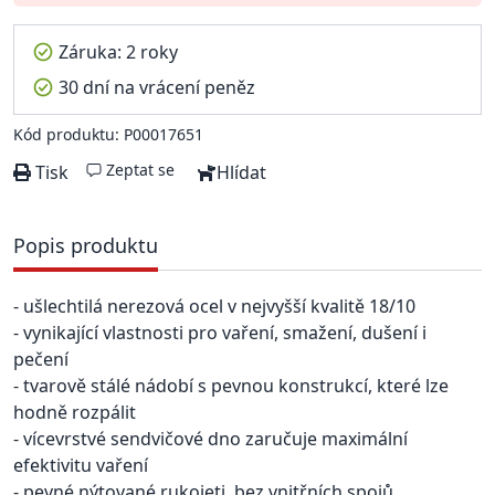
Záruka: 2 roky
30 dní na vrácení peněz
Kód produktu: P00017651
Zeptat se
Tisk
Hlídat
Popis produktu
- ušlechtilá nerezová ocel v nejvyšší kvalitě 18/10
- vynikající vlastnosti pro vaření, smažení, dušení i
pečení
- tvarově stálé nádobí s pevnou konstrukcí, které lze
hodně rozpálit
- vícevrstvé sendvičové dno zaručuje maximální
efektivitu vaření
- pevné nýtované rukojeti, bez vnitřních spojů