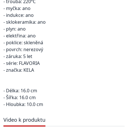
- trouba: 220°C
- myčka: ano
- indukce: ano
- sklokeramika: ano
- plyn: ano
- elektřina: ano
- poklice: skleněná
- povrch: nerezový
- záruka: 5 let
- série: FLAVORIA
- značka: KELA
- Délka: 16.0 cm
- Šířka: 16.0 cm
- Hloubka: 10.0 cm
Video k produktu